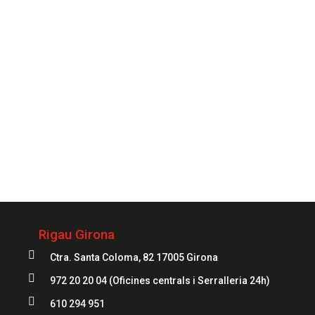
CONTACTAR
Sempre
al teu servei
972 20 20 04
Rigau Girona

Ctra. Santa Coloma, 82 17005 Girona

972 20 20 04
(Oficines centrals i Serralleria 24h)

610 294 951