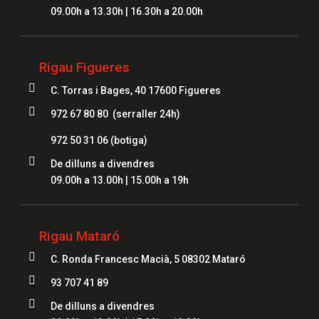
09.00h a 13.30h | 16.30h a 20.00h
Rigau Figueres

C. Torras i Bages, 40 17600 Figueres

972 67 80 80 (serraller 24h)
972 50 31 06
(botiga)

De dilluns a divendres
09.00h a 13.00h | 15.00h a 19h
Rigau Mataró

C. Ronda Francesc Macià, 5 08302 Mataró

93 707 41 89

De dilluns a divendres