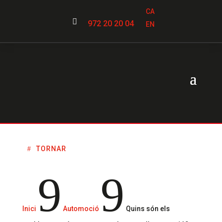
CA

972 20 20 04
EN
TORNAR
9
9
Inici
Automoció
Quins són els