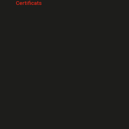
Certificats
Serrallers Calonge
Serrallers L'Escala
Serrallers Llançà
Serrallers Santa Cristina d'Aro
Serrallers Blanes
Serrallers Begur
Serrallers Cadaqués
Serrallers Fornells de la Selva