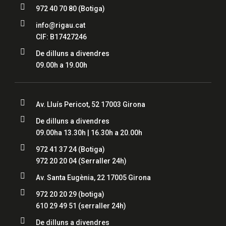

972 40 70 80
(Botiga)

info@rigau.cat
CIF: B17427246

De dilluns a divendres
09.00h a 19.00h

Av. Lluís Pericot, 52 17003 Girona

De dilluns a divendres
09.00ha 13.30h | 16.30h a 20.00h

972 41 37 24
(Botiga)
972 20 20 04
(Serraller 24h)

Av. Santa Eugènia, 22 17005 Girona

972 20 20 29 (botiga)
610 29 49 51
(serraller 24h)

De dilluns a divendres