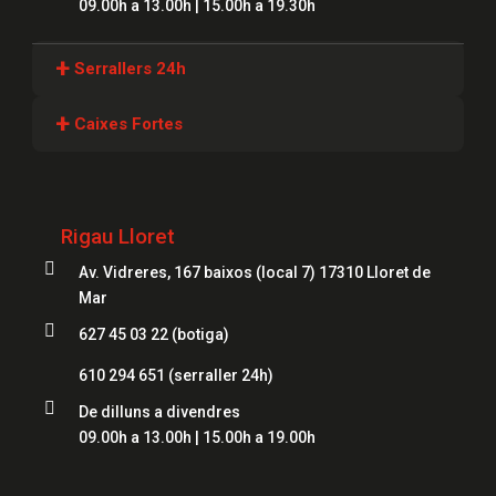
09.00h a 13.00h | 15.00h a 19.30h
+
Serrallers 24h
Serrallers Girona
+
Caixes Fortes
Serrallers Lloret
Caixes Fortes Girona
Serrallers Figueres
Caixes Fortes Blanes
Rigau Lloret
Serrallers Mataró
Caixes Fortes Mataró

Av. Vidreres, 167 baixos (local 7) 17310 Lloret de
Serrallers Salt
Caixes Fortes Figueres
Mar
Serrallers Roses

627 45 03 22 (botiga)
Caixes Fortes Lloret
Serrallers Palamós
610 294 651
(serraller 24h)
Serrallers Platja d'Aro

De dilluns a divendres
09.00h a 13.00h | 15.00h a 19.00h
Serrallers Sant Feliu de Guíxols
Serrallers Banyoles