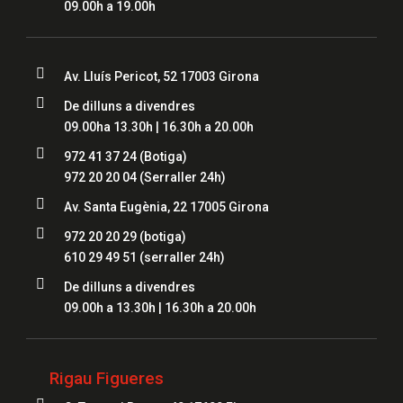
09.00h a 19.00h

Av. Lluís Pericot, 52 17003 Girona

De dilluns a divendres
09.00ha 13.30h | 16.30h a 20.00h

972 41 37 24
(Botiga)
972 20 20 04
(Serraller 24h)

Av. Santa Eugènia, 22 17005 Girona

972 20 20 29 (botiga)
610 29 49 51
(serraller 24h)

De dilluns a divendres
09.00h a 13.30h | 16.30h a 20.00h
Rigau Figueres