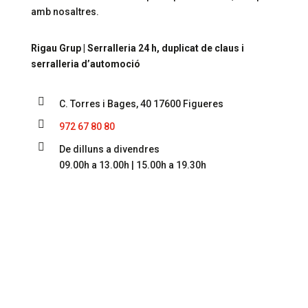
amb nosaltres.
Rigau Grup | Serralleria 24 h, duplicat de claus i
serralleria d’automoció

C. Torres i Bages, 40 17600 Figueres

972 67 80 80

De dilluns a divendres
09.00h a 13.00h | 15.00h a 19.30h

info@rigau.cat