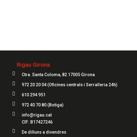
972 20 20 04
Rigau Girona

Ctra. Santa Coloma, 82 17005 Girona

972 20 20 04
(Oficines centrals i Serralleria 24h)

610 294 951

972 40 70 80
(Botiga)

info@rigau.cat
CIF: B17427246

De dilluns a divendres