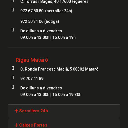

C. Torras i Bages, 40 17600 Figueres

972 67 80 80 (serraller 24h)
972 50 31 06
(botiga)

De dilluns a divendres
09.00h a 13.00h | 15.00h a 19h
Rigau Mataró

C. Ronda Francesc Macià, 5 08302 Mataró

93 707 41 89

De dilluns a divendres
09.00h a 13.00h | 15.00h a 19.30h
+
Serrallers 24h
Serrallers Girona
+
Caixes Fortes