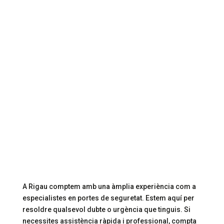
Rigau Grup es compromet a garantir que les seves
propietats a Figueres estiguin protegides de
manera efectiva, oferint productes que combinen
funcionalitat, resistència i tranquil·litat. Amb les
nostres portes, enforteixi la seguretat de casa o
negoci a Figueres de manera fiable i duradora.
Figueres
A Rigau comptem amb una àmplia experiència com a
especialistes en portes de seguretat. Estem aquí per
resoldre qualsevol dubte o urgència que tinguis. Si
necessites assistència ràpida i professional, compta