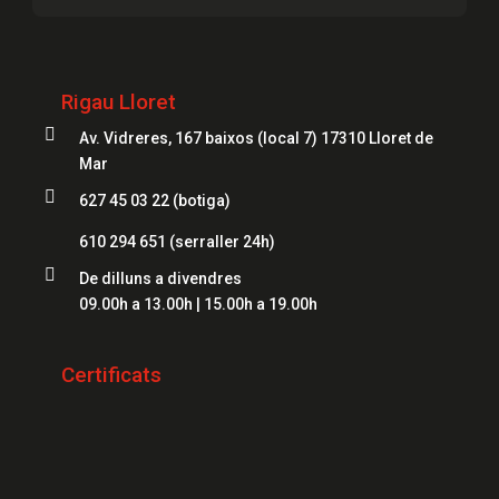
Serrallers Lloret
Caixes Fortes Girona
Serrallers Figueres
Caixes Fortes Blanes
Rigau Lloret
Serrallers Mataró
Caixes Fortes Mataró

Av. Vidreres, 167 baixos (local 7) 17310 Lloret de
Serrallers Salt
Caixes Fortes Figueres
Mar
Serrallers Roses

627 45 03 22 (botiga)
Caixes Fortes Lloret
Serrallers Palamós
610 294 651
(serraller 24h)
Serrallers Platja d'Aro

De dilluns a divendres
09.00h a 13.00h | 15.00h a 19.00h
Serrallers Sant Feliu de Guíxols
Serrallers Banyoles
Certificats
Serrallers Calonge
Serrallers L'Escala
Serrallers Llançà