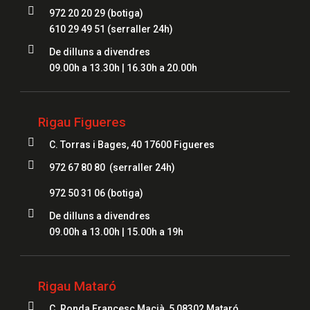

972 20 20 29 (botiga)
610 29 49 51
(serraller 24h)

De dilluns a divendres
09.00h a 13.30h | 16.30h a 20.00h
Rigau Figueres

C. Torras i Bages, 40 17600 Figueres

972 67 80 80 (serraller 24h)
972 50 31 06
(botiga)

De dilluns a divendres
09.00h a 13.00h | 15.00h a 19h
Rigau Mataró

C. Ronda Francesc Macià, 5 08302 Mataró