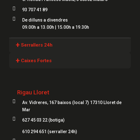

93 707 41 89

De dilluns a divendres
09.00h a 13.00h | 15.00h a 19.30h
+
Serrallers 24h
Serrallers Girona
+
Caixes Fortes
Serrallers Lloret
Caixes Fortes Girona
Serrallers Figueres
Caixes Fortes Blanes
Rigau Lloret
Serrallers Mataró
Caixes Fortes Mataró

Av. Vidreres, 167 baixos (local 7) 17310 Lloret de
Serrallers Salt
Caixes Fortes Figueres
Mar
Serrallers Roses

627 45 03 22 (botiga)
Caixes Fortes Lloret
Serrallers Palamós
610 294 651
(serraller 24h)
Serrallers Platja d'Aro