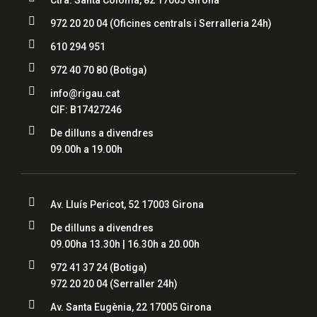
Ctra. Santa Coloma, 82 17005 Girona

972 20 20 04
(Oficines centrals i Serralleria 24h)

610 294 951

972 40 70 80
(Botiga)

info@rigau.cat
CIF: B17427246

De dilluns a divendres
09.00h a 19.00h

Av. Lluís Pericot, 52 17003 Girona

De dilluns a divendres
09.00ha 13.30h | 16.30h a 20.00h

972 41 37 24
(Botiga)
972 20 20 04
(Serraller 24h)

Av. Santa Eugènia, 22 17005 Girona