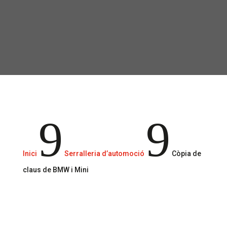
Experiència i tecnologia de darrera
generació.
9
9
Inici
Serralleria d’automoció
Còpia de
claus de BMW i Mini