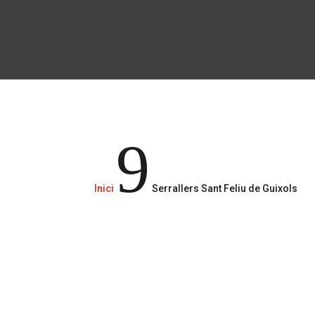
9
Inici
Serrallers Sant Feliu de Guixols
serralleria
serralleria