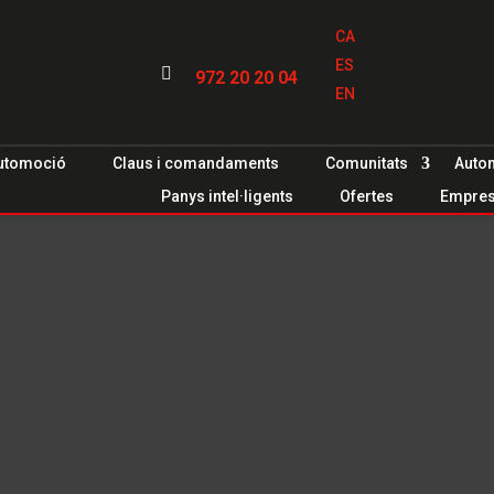
CA
ES

972 20 20 04
EN
utomoció
Claus i comandaments
Comunitats
Auto
Panys intel·ligents
Ofertes
Empre
ant Feliu