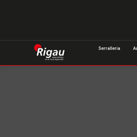
Serralleria
A
Serrallers 
Serveis de serralleria 24/365