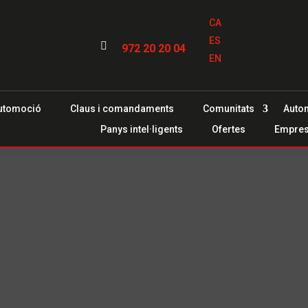
CA
ES

972 20 20 04
EN
utomoció
Claus i comandaments
Comunitats
Auto
Panys intel·ligents
Ofertes
Empre
a
Calonge