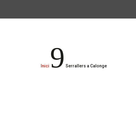
9
Inici
Serrallers a Calonge
serralleria
serralleria