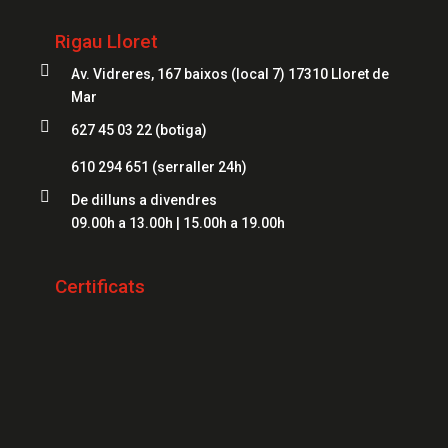
Serrallers Figueres
Caixes Fortes Blanes
Rigau Lloret
Serrallers Mataró
Caixes Fortes Mataró

Av. Vidreres, 167 baixos (local 7) 17310 Lloret de
Serrallers Salt
Caixes Fortes Figueres
Mar
Serrallers Roses

627 45 03 22 (botiga)
Caixes Fortes Lloret
Serrallers Palamós
610 294 651
(serraller 24h)
Serrallers Platja d'Aro

De dilluns a divendres
09.00h a 13.00h | 15.00h a 19.00h
Serrallers Sant Feliu de Guíxols
Serrallers Banyoles
Certificats
Serrallers Calonge
Serrallers L'Escala
Serrallers Llançà
Serrallers Santa Cristina d'Aro