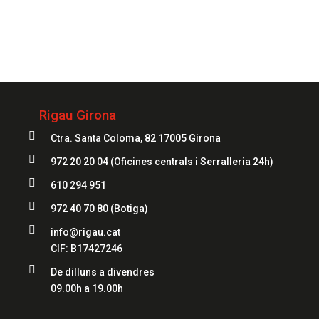
972 20 20 04
Rigau Girona

Ctra. Santa Coloma, 82 17005 Girona

972 20 20 04
(Oficines centrals i Serralleria 24h)

610 294 951

972 40 70 80
(Botiga)

info@rigau.cat
CIF: B17427246

De dilluns a divendres
09.00h a 19.00h