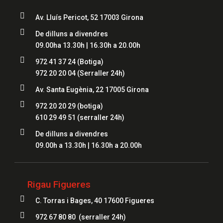

Av. Lluís Pericot, 52 17003 Girona

De dilluns a divendres
09.00ha 13.30h | 16.30h a 20.00h

972 41 37 24
(Botiga)
972 20 20 04
(Serraller 24h)

Av. Santa Eugènia, 22 17005 Girona

972 20 20 29 (botiga)
610 29 49 51
(serraller 24h)

De dilluns a divendres
09.00h a 13.30h | 16.30h a 20.00h
Rigau Figueres

C. Torras i Bages, 40 17600 Figueres

972 67 80 80 (serraller 24h)