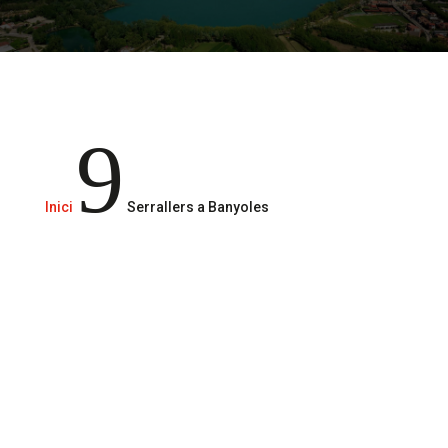
Serveis de serralleria 24/365
9
Inici
Serrallers a Banyoles
Truca’ns
610 29 49 51