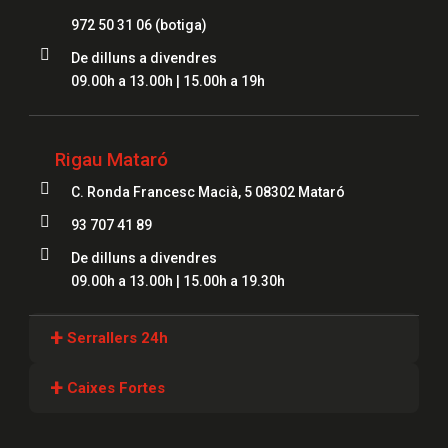
972 50 31 06
(botiga)

De dilluns a divendres
09.00h a 13.00h | 15.00h a 19h
Rigau Mataró

C. Ronda Francesc Macià, 5 08302 Mataró

93 707 41 89

De dilluns a divendres
09.00h a 13.00h | 15.00h a 19.30h
+
Serrallers 24h
Serrallers Girona
+
Caixes Fortes
Serrallers Lloret
Caixes Fortes Girona