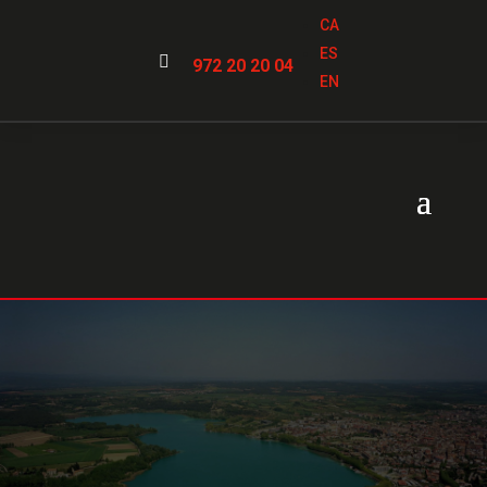
CA
ES

972 20 20 04
EN
Serrallers a
Banyoles