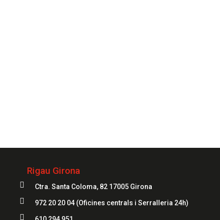
CONTACTAR
Sempre
al teu servei
972 20 20 04
Rigau Girona

Ctra. Santa Coloma, 82 17005 Girona

972 20 20 04
(Oficines centrals i Serralleria 24h)

610 294 951