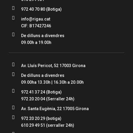

972 40 70 80
(Botiga)

info@rigau.cat
CIF: B17427246

De dilluns a divendres
09.00h a 19.00h

Av. Lluís Pericot, 52 17003 Girona

De dilluns a divendres
09.00ha 13.30h | 16.30h a 20.00h

972 41 37 24
(Botiga)
972 20 20 04
(Serraller 24h)

Av. Santa Eugènia, 22 17005 Girona

972 20 20 29 (botiga)
610 29 49 51
(serraller 24h)