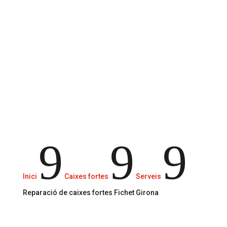
Girona
Dissenyades per oferir una protecció
robusta contra robatoris i danys.
9
9
9
Inici
Caixes fortes
Serveis
Reparació de caixes fortes Fichet Girona