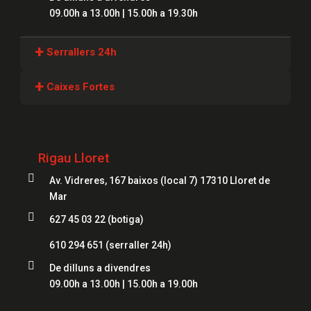
09.00h a 13.00h | 15.00h a 19.30h
+
Serrallers 24h
Serrallers Girona
+
Caixes Fortes
Serrallers Lloret
Caixes Fortes Girona
Serrallers Figueres
Caixes Fortes Blanes
Rigau Lloret
Serrallers Mataró
Caixes Fortes Mataró

Av. Vidreres, 167 baixos (local 7) 17310 Lloret de
Serrallers Salt
Caixes Fortes Figueres
Mar
Serrallers Roses

627 45 03 22 (botiga)
Caixes Fortes Lloret
Serrallers Palamós
610 294 651
(serraller 24h)
Serrallers Platja d'Aro

De dilluns a divendres
09.00h a 13.00h | 15.00h a 19.00h
Serrallers Sant Feliu de Guíxols