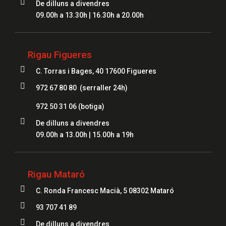

De dilluns a divendres
09.00h a 13.30h | 16.30h a 20.00h
Rigau Figueres

C. Torras i Bages, 40 17600 Figueres

972 67 80 80 (serraller 24h)
972 50 31 06
(botiga)

De dilluns a divendres
09.00h a 13.00h | 15.00h a 19h
Rigau Mataró

C. Ronda Francesc Macià, 5 08302 Mataró

93 707 41 89

De dilluns a divendres