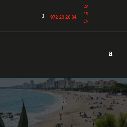
CA
ES

972 20 20 04
EN
Serrallers a
Platja
d’Aro