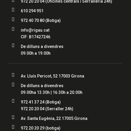

972 20 20 04
(Oficines centrals i Serralleria 24h)

610 294 951

972 40 70 80
(Botiga)

info@rigau.cat
CIF: B17427246

De dilluns a divendres
09.00h a 19.00h

Av. Lluís Pericot, 52 17003 Girona

De dilluns a divendres
09.00ha 13.30h | 16.30h a 20.00h

972 41 37 24
(Botiga)
972 20 20 04
(Serraller 24h)

Av. Santa Eugènia, 22 17005 Girona

972 20 20 29 (botiga)