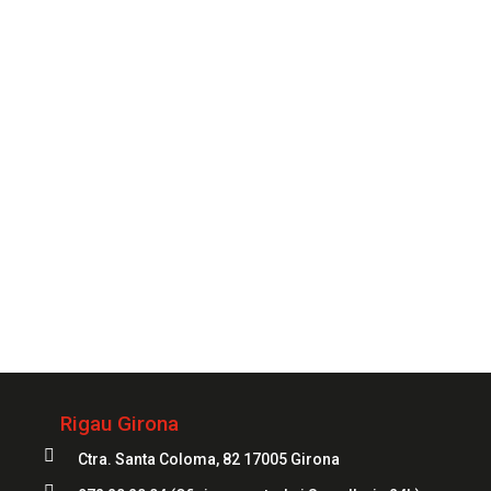
comptis amb un dels nostres especialistes sempre
que ho necessitis.
CONTACTAR
Sempre
al teu servei
972 20 20 04
Rigau Girona

Ctra. Santa Coloma, 82 17005 Girona