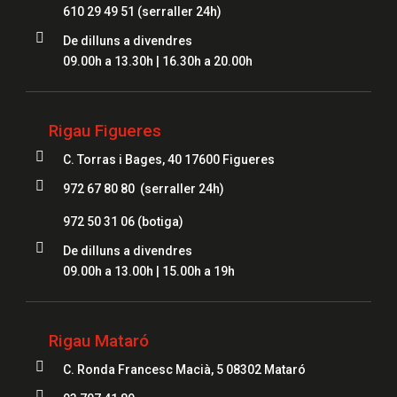
610 29 49 51
(serraller 24h)

De dilluns a divendres
09.00h a 13.30h | 16.30h a 20.00h
Rigau Figueres

C. Torras i Bages, 40 17600 Figueres

972 67 80 80 (serraller 24h)
972 50 31 06
(botiga)

De dilluns a divendres
09.00h a 13.00h | 15.00h a 19h
Rigau Mataró

C. Ronda Francesc Macià, 5 08302 Mataró
