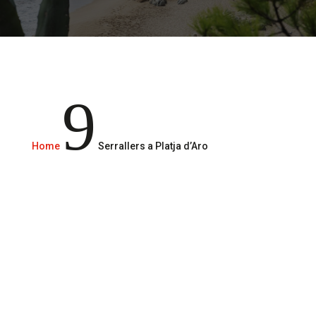
Serveis de serralleria 24/365
9
Home
Serrallers a Platja d’Aro
Truca’ns
610 29 49 51