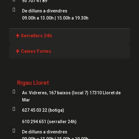
93 707 41 89

De dilluns a divendres
09.00h a 13.00h | 15.00h a 19.30h
+
Serrallers 24h
Serrallers Girona
+
Caixes Fortes
Serrallers Lloret
Caixes Fortes Girona
Serrallers Figueres
Caixes Fortes Blanes
Rigau Lloret
Serrallers Mataró
Caixes Fortes Mataró

Av. Vidreres, 167 baixos (local 7) 17310 Lloret de
Serrallers Salt
Caixes Fortes Figueres
Mar
Serrallers Roses

627 45 03 22 (botiga)
Caixes Fortes Lloret
Serrallers Palamós
610 294 651
(serraller 24h)
Serrallers Platja d'Aro

De dilluns a divendres