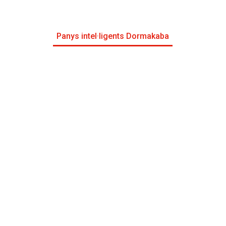
Panys intel·ligents Dormakaba