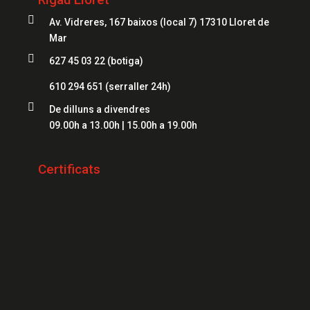
Serrallers Mataró
Caixes Fortes Mataró

Av. Vidreres, 167 baixos (local 7) 17310 Lloret de
Serrallers Salt
Caixes Fortes Figueres
Mar
Serrallers Roses

627 45 03 22 (botiga)
Caixes Fortes Lloret
Serrallers Palamós
610 294 651
(serraller 24h)
Serrallers Platja d'Aro

De dilluns a divendres
09.00h a 13.00h | 15.00h a 19.00h
Serrallers Sant Feliu de Guíxols
Serrallers Banyoles
Certificats
Serrallers Calonge
Serrallers L'Escala
Serrallers Llançà
Serrallers Santa Cristina d'Aro
Serrallers Blanes
Serrallers Begur