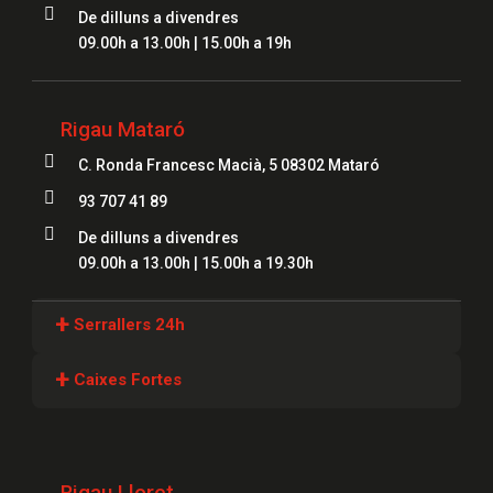

De dilluns a divendres
09.00h a 13.00h | 15.00h a 19h
Rigau Mataró

C. Ronda Francesc Macià, 5 08302 Mataró

93 707 41 89

De dilluns a divendres
09.00h a 13.00h | 15.00h a 19.30h
+
Serrallers 24h
Serrallers Girona
+
Caixes Fortes
Serrallers Lloret
Caixes Fortes Girona
Serrallers Figueres
Caixes Fortes Blanes
Rigau Lloret