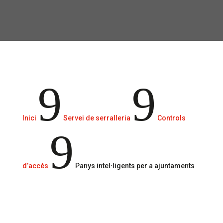
Solucions avançades de control
d’accessos i panys intel·ligents.
9
9
Inici
Servei de serralleria
Controls
9
d’accés
Panys intel·ligents per a ajuntaments