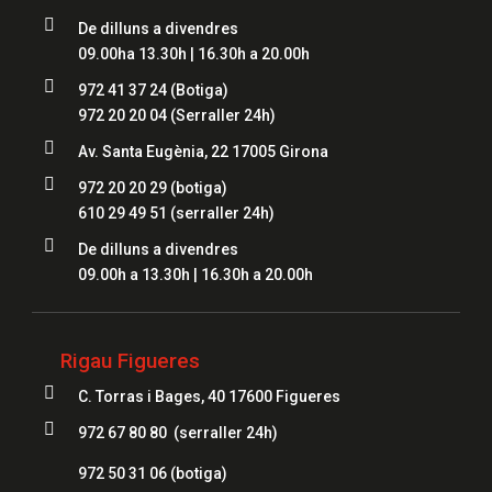

De dilluns a divendres
09.00ha 13.30h | 16.30h a 20.00h

972 41 37 24
(Botiga)
972 20 20 04
(Serraller 24h)

Av. Santa Eugènia, 22 17005 Girona

972 20 20 29 (botiga)
610 29 49 51
(serraller 24h)

De dilluns a divendres
09.00h a 13.30h | 16.30h a 20.00h
Rigau Figueres

C. Torras i Bages, 40 17600 Figueres

972 67 80 80 (serraller 24h)
972 50 31 06
(botiga)