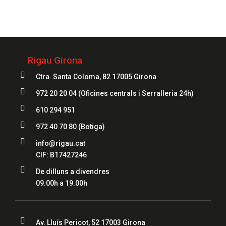
972 20 20 04
Rigau Girona

Ctra. Santa Coloma, 82 17005 Girona

972 20 20 04
(Oficines centrals i Serralleria 24h)

610 294 951

972 40 70 80
(Botiga)

info@rigau.cat
CIF: B17427246

De dilluns a divendres
09.00h a 19.00h

Av. Lluís Pericot, 52 17003 Girona