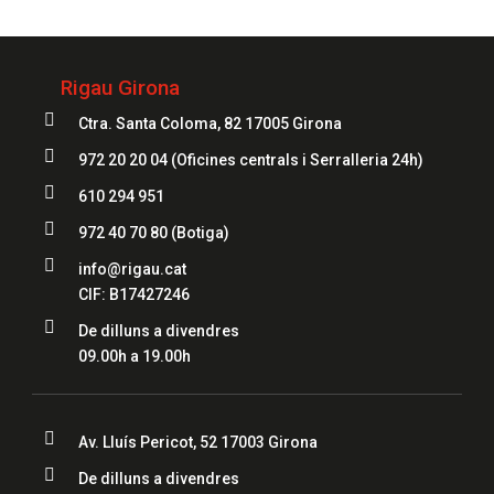
Rigau Girona

Ctra. Santa Coloma, 82 17005 Girona

972 20 20 04
(Oficines centrals i Serralleria 24h)

610 294 951

972 40 70 80
(Botiga)

info@rigau.cat
CIF: B17427246

De dilluns a divendres
09.00h a 19.00h

Av. Lluís Pericot, 52 17003 Girona

De dilluns a divendres