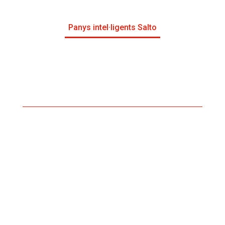
Panys intel·ligents Salto
Control d’accés amb targeta
control d’accessos amb targeta