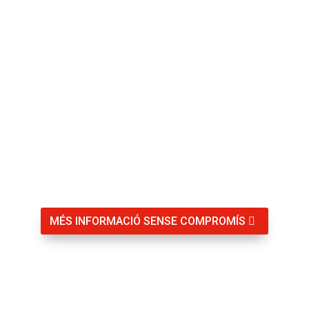
okupes, i comptar amb panys intel·ligents és una
manera eficaç d’assegurar que tots els residents
estiguin protegits i que els accessos es gestionin
de manera eficient.
MÉS INFORMACIÓ SENSE COMPROMÍS