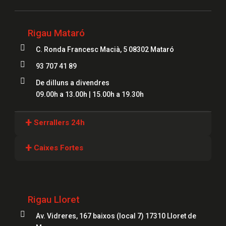
Rigau Mataró

C. Ronda Francesc Macià, 5 08302 Mataró

93 707 41 89

De dilluns a divendres
09.00h a 13.00h | 15.00h a 19.30h
+
Serrallers 24h
Serrallers Girona
+
Caixes Fortes
Serrallers Lloret
Caixes Fortes Girona
Serrallers Figueres
Caixes Fortes Blanes
Rigau Lloret
Serrallers Mataró
Caixes Fortes Mataró

Av. Vidreres, 167 baixos (local 7) 17310 Lloret de
Serrallers Salt
Caixes Fortes Figueres