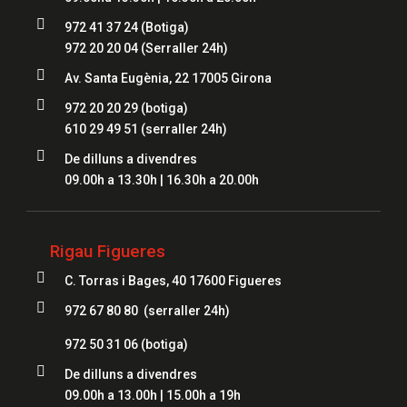

972 41 37 24
(Botiga)
972 20 20 04
(Serraller 24h)

Av. Santa Eugènia, 22 17005 Girona

972 20 20 29 (botiga)
610 29 49 51
(serraller 24h)

De dilluns a divendres
09.00h a 13.30h | 16.30h a 20.00h
Rigau Figueres

C. Torras i Bages, 40 17600 Figueres

972 67 80 80 (serraller 24h)
972 50 31 06
(botiga)

De dilluns a divendres
09.00h a 13.00h | 15.00h a 19h