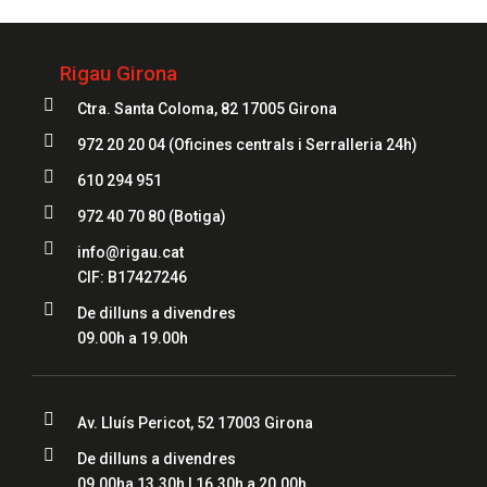
Rigau Girona

Ctra. Santa Coloma, 82 17005 Girona

972 20 20 04
(Oficines centrals i Serralleria 24h)

610 294 951

972 40 70 80
(Botiga)

info@rigau.cat
CIF: B17427246

De dilluns a divendres
09.00h a 19.00h

Av. Lluís Pericot, 52 17003 Girona

De dilluns a divendres
09.00ha 13.30h | 16.30h a 20.00h