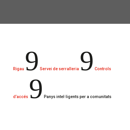
La seguretat és una prioritat a les
comunitats de veïns.
9
9
Rigau
Servei de serralleria
Controls
9
d’accés
Panys intel·ligents per a comunitats