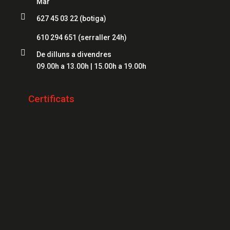
Mar
Serrallers Roses

627 45 03 22 (botiga)
Caixes Fortes Lloret
Serrallers Palamós
610 294 651
(serraller 24h)
Serrallers Platja d'Aro

De dilluns a divendres
09.00h a 13.00h | 15.00h a 19.00h
Serrallers Sant Feliu de Guíxols
Serrallers Banyoles
Certificats
Serrallers Calonge
Serrallers L'Escala
Serrallers Llançà
Serrallers Santa Cristina d'Aro
Serrallers Blanes
Serrallers Begur
Serrallers Cadaqués