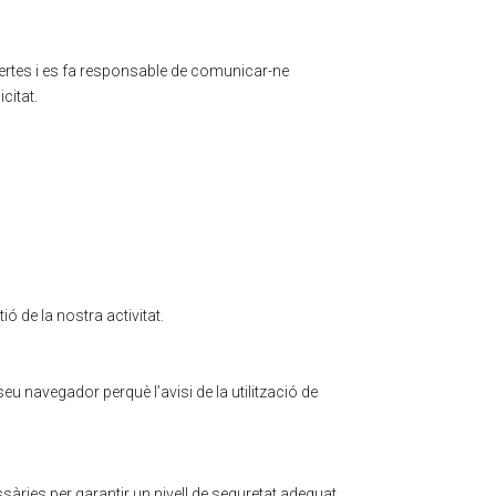
certes i es fa responsable de comunicar-ne
citat.
ó de la nostra activitat.
eu navegador perquè l’avisi de la utilització de
sàries per garantir un nivell de seguretat adequat