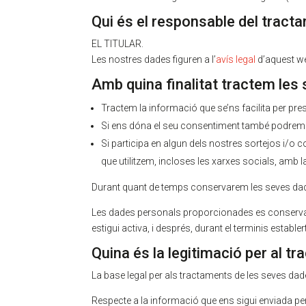
Qui és el responsable del tract
EL TITULAR.
Les nostres dades figuren a l’
avís legal
d’aquest w
Amb quina finalitat tractem les
Tractem la informació que se’ns facilita per pres
Si ens dóna el seu consentiment també podrem tra
Si participa en algun dels nostres sortejos i/o 
que utilitzem, incloses les xarxes socials, amb la
Durant quant de temps conservarem les seves da
Les dades personals proporcionades es conservara
estigui activa, i després, durant el terminis establ
Quina és la legitimació per al 
La base legal per als tractaments de les seves d
Respecte a la informació que ens sigui enviada per