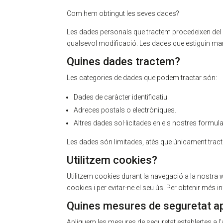
Com hem obtingut les seves dades?
Les dades personals que tractem procedeixen del p
qualsevol modificació. Les dades que estiguin marc
Quines dades tractem?
Les categories de dades que podem tractar són:
Dades de caràcter identificatiu.
Adreces postals o electròniques.
Altres dades sol·licitades en els nostres formula
Les dades són limitades, atès que únicament tractem
Utilitzem cookies?
Utilitzem cookies durant la navegació a la nostra w
cookies i per evitar-ne el seu ús. Per obtenir més i
Quines mesures de seguretat a
Apliquem les mesures de seguretat establertes a l’