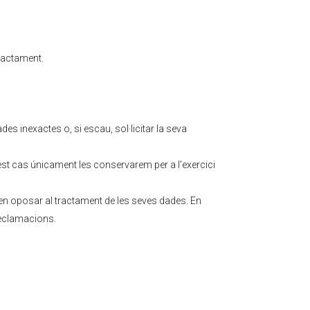
tractament.
des inexactes o, si escau, sol·licitar la seva
est cas únicament les conservarem per a l’exercici
en oposar al tractament de les seves dades. En
 reclamacions.