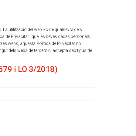
La utilització del web i/o de qualsevol dels
ica de Privacitat i que les seves dades personals
ltres webs, aquesta Política de Privacitat no
ingut dels webs de tercers ni accepta cap tipus de
679 i LO 3/2018)