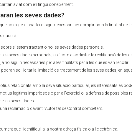
car tan aviat com en tingui coneixement.
caran les seves dades?
e ho exigeixi una llei o sigui necessari per complir amb la finalitat del 
es dades?
 sobre si estem tractant o no les seves dades personals.
es seves dades personals, així com a sol·licitar la rectificació de les da
a no siguin necessàries per a les finalitats per a les que es van recollir.
odran sol·licitar la limitació del tractament de les seves dades, en aqu
ius relacionats amb la seva situació particular, els interessats es pod
motius legítims imperiosos o per a l’exercici o la defensa de possibles
 de les seves dades.
r una reclamació davant l’Autoritat de Control competent.
ent que l’identifiqui, a la nostra adreça física o a l’electrònica.