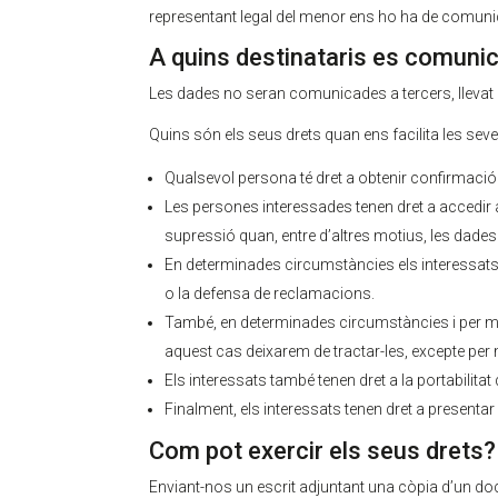
representant legal del menor ens ho ha de comuni
A quins destinataris es comuni
Les dades no seran comunicades a tercers, llevat qu
Quins són els seus drets quan ens facilita les sev
Qualsevol persona té dret a obtenir confirmació
Les persones interessades tenen dret a accedir a l
supressió quan, entre d’altres motius, les dades j
En determinades circumstàncies els interessats p
o la defensa de reclamacions.
També, en determinades circumstàncies i per mot
aquest cas deixarem de tractar-les, excepte per 
Els interessats també tenen dret a la portabilitat
Finalment, els interessats tenen dret a presenta
Com pot exercir els seus drets?
Enviant-nos un escrit adjuntant una còpia d’un docum