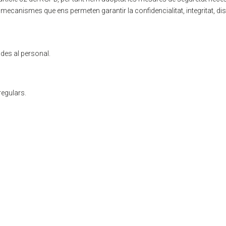
mecanismes que ens permeten garantir la confidencialitat, integritat, disp
ades al personal.
regulars.

Rigau Grup Coneix-nos