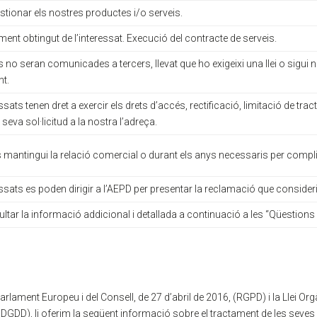
gestionar els nostres productes i/o serveis.
ent obtingut de l’interessat. Execució del contracte de serveis.
 no seran comunicades a tercers, llevat que ho exigeixi una llei o sigui n
nt.
ssats tenen dret a exercir els drets d’accés, rectificació, limitació de tra
 seva sol·licitud a la nostra l’adreça.
 mantingui la relació comercial o durant els anys necessaris per compli
essats es poden dirigir a l’AEPD per presentar la reclamació que consider
ltar la informació addicional i detallada a continuació a les “Qüestions 
lament Europeu i del Consell, de 27 d’abril de 2016, (RGPD) i la Llei Or
PDGDD), li oferim la següent informació sobre el tractament de les seve