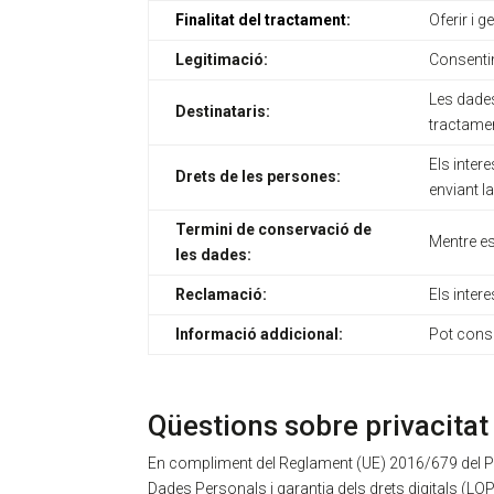
Finalitat del tractament:
Oferir i 
Legitimació:
Consentim
Les dades
Destinataris:
tractame
Els intere
Drets de les persones:
enviant la
Termini de conservació de
Mentre es
les dades:
Reclamació:
Els inter
Informació addicional:
Pot consu
Qüestions sobre privacitat
En compliment del Reglament (UE) 2016/679 del Par
Dades Personals i garantia dels drets digitals (LO