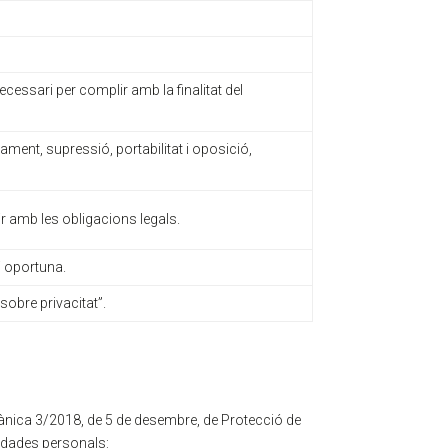
ecessari per complir amb la finalitat del
ctament, supressió, portabilitat i oposició,
r amb les obligacions legals.
i oportuna.
sobre privacitat”.
gànica 3/2018, de 5 de desembre, de Protecció de
s dades personals: