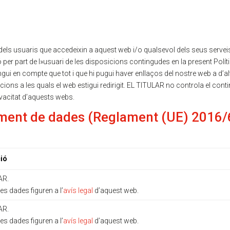
e dades
els usuaris que accedeixin a aquest web i/o qualsevol dels seus serveis. 
 per part de l»usuari de les disposicions contingudes en la present Polít
ingui en compte que tot i que hi pugui haver enllaços del nostre web a d’a
ions a les quals el web estigui redirigit. EL TITULAR no controla el cont
rivacitat d’aquests webs.
ament de dades (Reglament (UE) 2016/
ió
AR.
es dades figuren a l’
avís legal
d’aquest web.
AR.
es dades figuren a l’
avís legal
d’aquest web.