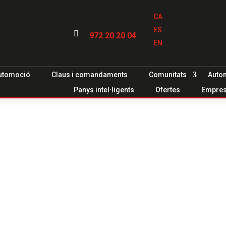
CA
ES

972 20 20 04
EN
utomoció
Claus i comandaments
Comunitats
Auto
Panys intel·ligents
Ofertes
Empre