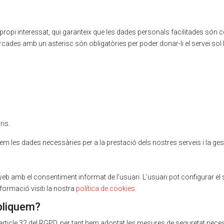
ropi interessat, qui garanteix que les dades personals facilitades són 
ades amb un asterisc són obligatòries per poder donar-li el servei sol·li
ris.
 les dades necessàries per a la prestació dels nostres serveis i la gesti
eb amb el consentiment informat de l’usuari. L’usuari pot configurar el s
nformació visiti la nostra
política de cookies
.
pliquem?
article 32 del RGPD, per tant hem adoptat les mesures de seguretat neces