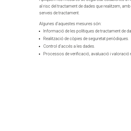
al risc del tractament de dades que realitzem, amb 
serveis de tractament.
Algunes d’aquestes mesures són:
Informació de les polítiques de tractament de d
Realització de còpies de seguretat periòdiques.
Control d’accés a les dades.
Processos de verificació, avaluació i valoració 