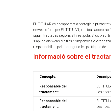
Política de protecció d
EL TITULAR es compromet a protegir la privacitat d
serveis oferts per EL TITULAR, implica l’acceptació
siguin tractades segons s’hi estipula. Si us plau, t
s’aplica als webs d’altres companyies o organitzac
responsabilitat pel contingut o les polítiques de p
Informació sobre el tract
Concepte:
Descripc
Responsable del
EL TITUL
tractament:
Les nostr
Responsable del
EL TITUL
tractament:
Les nostr