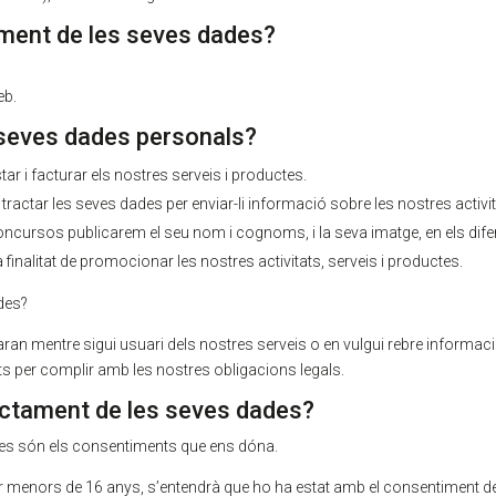
ament de les seves dades?
eb.
 seves dades personals?
tar i facturar els nostres serveis i productes.
ctar les seves dades per enviar-li informació sobre les nostres activita
concursos publicarem el seu nom i cognoms, i la seva imatge, en els dife
 finalitat de promocionar les nostres activitats, serveis i productes.
des?
n mentre sigui usuari dels nostres serveis o en vulgui rebre informaci
erts per complir amb les nostres obligacions legals.
tractament de les seves dades?
ades són els consentiments que ens dóna.
 menors de 16 anys, s’entendrà que ho ha estat amb el consentiment dels 