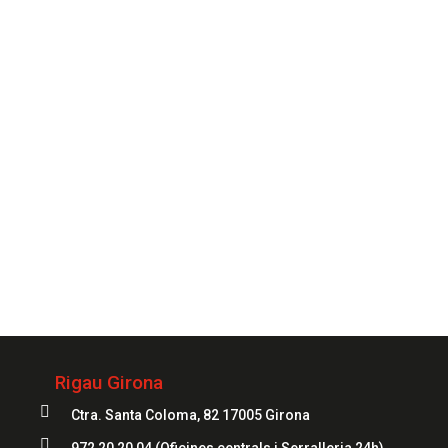
que ho necessitis.
CONTACTAR
Sempre
al teu servei
972 20 20 04
Rigau Girona

Ctra. Santa Coloma, 82 17005 Girona
