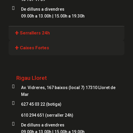

De dilluns a divendres
09.00h a 13.00h | 15.00h a 19.30h
+
Serrallers 24h
Serrallers Girona
+
Caixes Fortes
Serrallers Lloret
Caixes Fortes Girona
Serrallers Figueres
Caixes Fortes Blanes
Rigau Lloret
Serrallers Mataró
Caixes Fortes Mataró

Av. Vidreres, 167 baixos (local 7) 17310 Lloret de
Serrallers Salt
Caixes Fortes Figueres
Mar
Serrallers Roses

627 45 03 22 (botiga)
Caixes Fortes Lloret
Serrallers Palamós
610 294 651
(serraller 24h)
Serrallers Platja d'Aro

De dilluns a divendres
09.00h a 13.00h | 15.00h a 19.00h