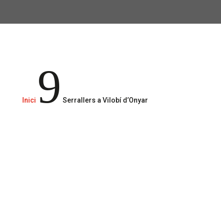
Serveis de serralleria 24/365
9
Inici
Serrallers a Vilobí d’Onyar
Truca’ns
610 29 49 51