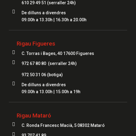
610 29 49 51
(serraller 24h)

De dilluns a divendres
09.00h a 13.30h | 16.30h a 20.00h
Rigau Figueres

C. Torras i Bages, 40 17600 Figueres

972 67 80 80 (serraller 24h)
972 50 31 06
(botiga)

De dilluns a divendres
09.00h a 13.00h | 15.00h a 19h
Rigau Mataró

C. Ronda Francesc Macià, 5 08302 Mataró

93 707 41 89