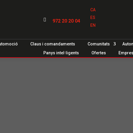
CA
ES

972 20 20 04
EN
utomoció
Claus i comandaments
Comunitats
Auto
Panys intel·ligents
Ofertes
Empre
a
Vilafant