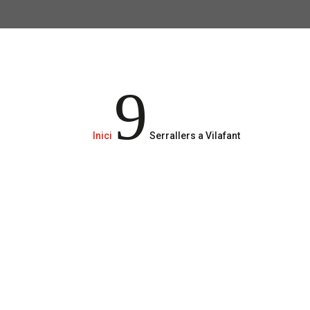
9
Inici
Serrallers a Vilafant
serralleria
serralleria
serraller urgent a Vilafant