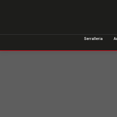
Serralleria
A
Serrallers 
Serveis de serralleria 24/365