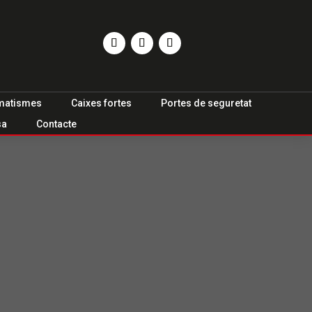
matismes
Caixes fortes
Portes de seguretat
sa
Contacte