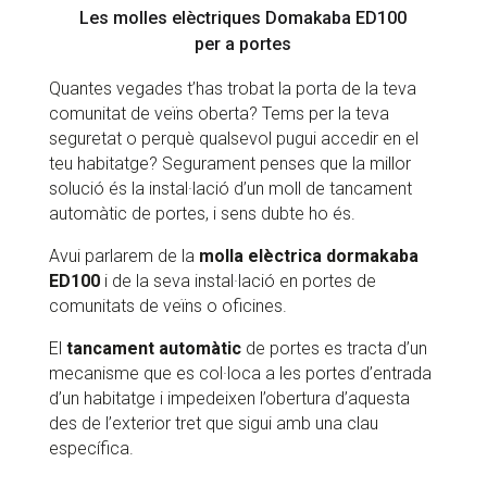
Les molles elèctriques Domakaba ED100
per a portes
Quantes vegades t’has trobat la porta de la teva
comunitat de veïns oberta? Tems per la teva
seguretat o perquè qualsevol pugui accedir en el
teu habitatge? Segurament penses que la millor
solució és la instal·lació d’un moll de tancament
automàtic de portes, i sens dubte ho és.
Avui parlarem de la
molla elèctrica dormakaba
ED100
i de la seva instal·lació en portes de
comunitats de veïns o oficines.
El
tancament automàtic
de portes es tracta d’un
mecanisme que es col·loca a les portes d’entrada
d’un habitatge i impedeixen l’obertura d’aquesta
des de l’exterior tret que sigui amb una clau
específica.