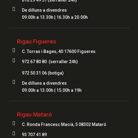
610 29 49 51
(serraller 24h)

De dilluns a divendres
09.00h a 13.30h | 16.30h a 20.00h
Rigau Figueres

C. Torras i Bages, 40 17600 Figueres

972 67 80 80 (serraller 24h)
972 50 31 06
(botiga)

De dilluns a divendres
09.00h a 13.00h | 15.00h a 19h
Rigau Mataró

C. Ronda Francesc Macià, 5 08302 Mataró

93 707 41 89