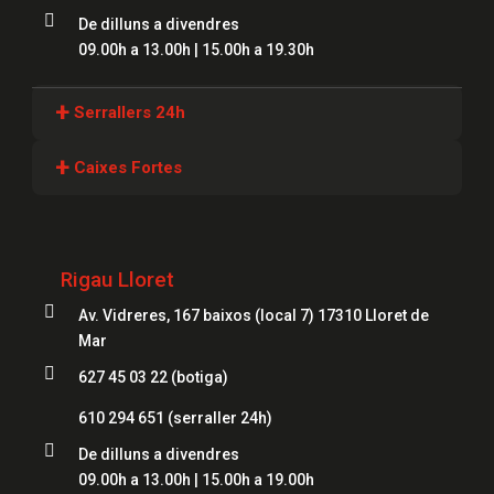

De dilluns a divendres
09.00h a 13.00h | 15.00h a 19.30h
+
Serrallers 24h
Serrallers Girona
+
Caixes Fortes
Serrallers Lloret
Caixes Fortes Girona
Serrallers Figueres
Caixes Fortes Blanes
Rigau Lloret
Serrallers Mataró
Caixes Fortes Mataró

Av. Vidreres, 167 baixos (local 7) 17310 Lloret de
Serrallers Salt
Caixes Fortes Figueres
Mar
Serrallers Roses

627 45 03 22 (botiga)
Caixes Fortes Lloret
Serrallers Palamós
610 294 651
(serraller 24h)
Serrallers Platja d'Aro

De dilluns a divendres
09.00h a 13.00h | 15.00h a 19.00h
Serrallers Sant Feliu de Guíxols