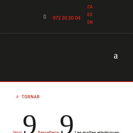
CA
ES

972 20 20 04
EN
TORNAR
9
9
Inici
Serralleria
Les molles elèctriques