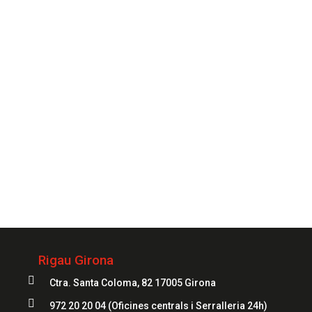
que ho necessitis.
CONTACTAR
Sempre
al teu servei
972 20 20 04
Rigau Girona

Ctra. Santa Coloma, 82 17005 Girona

972 20 20 04
(Oficines centrals i Serralleria 24h)