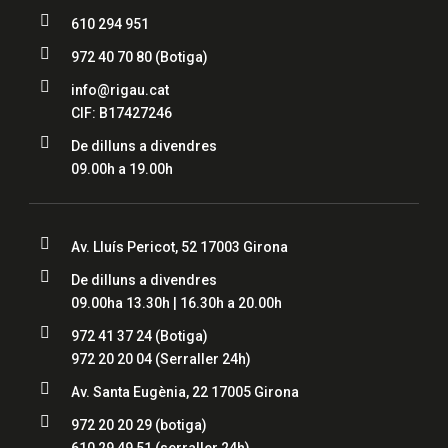

610 294 951

972 40 70 80
(Botiga)

info@rigau.cat
CIF: B17427246

De dilluns a divendres
09.00h a 19.00h

Av. Lluís Pericot, 52 17003 Girona

De dilluns a divendres
09.00ha 13.30h | 16.30h a 20.00h

972 41 37 24
(Botiga)
972 20 20 04
(Serraller 24h)

Av. Santa Eugènia, 22 17005 Girona

972 20 20 29 (botiga)