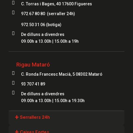

C. Torras i Bages, 40 17600 Figueres

972 67 80 80 (serraller 24h)
972 50 31 06
(botiga)

De dilluns a divendres
09.00h a 13.00h | 15.00h a 19h
Rigau Mataró

C. Ronda Francesc Macià, 5 08302 Mataró

93 707 41 89

De dilluns a divendres
09.00h a 13.00h | 15.00h a 19.30h
+
Serrallers 24h
Serrallers Girona
+
Caixes Fortes