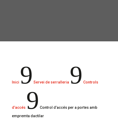
La biometria ha revolucionat el
desenvolupament de sistemes de
protecció.
9
9
Inici
Servei de serralleria
Controls
9
d’accés
Control d’accés per a portes amb
empremta dactilar