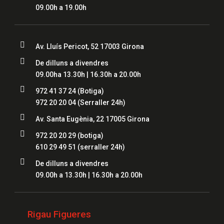
09.00h a 19.00h

Av. Lluís Pericot, 52 17003 Girona

De dilluns a divendres
09.00ha 13.30h | 16.30h a 20.00h

972 41 37 24
(Botiga)
972 20 20 04
(Serraller 24h)

Av. Santa Eugènia, 22 17005 Girona

972 20 20 29 (botiga)
610 29 49 51
(serraller 24h)

De dilluns a divendres
09.00h a 13.30h | 16.30h a 20.00h
Rigau Figueres