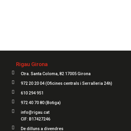
972 20 20 04
Rigau Girona

Ctra. Santa Coloma, 82 17005 Girona

972 20 20 04
(Oficines centrals i Serralleria 24h)

610 294 951

972 40 70 80
(Botiga)

info@rigau.cat
CIF: B17427246

De dilluns a divendres