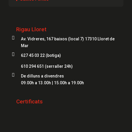
Serrallers Lloret
Caixes Fortes Girona
Serrallers Figueres
Caixes Fortes Blanes
Rigau Lloret
Serrallers Mataró
Caixes Fortes Mataró

Av. Vidreres, 167 baixos (local 7) 17310 Lloret de
Serrallers Salt
Caixes Fortes Figueres
Mar
Serrallers Roses

627 45 03 22 (botiga)
Caixes Fortes Lloret
Serrallers Palamós
610 294 651
(serraller 24h)
Serrallers Platja d'Aro

De dilluns a divendres
09.00h a 13.00h | 15.00h a 19.00h
Serrallers Sant Feliu de Guíxols
Serrallers Banyoles
Certificats
Serrallers Calonge
Serrallers L'Escala
Serrallers Llançà