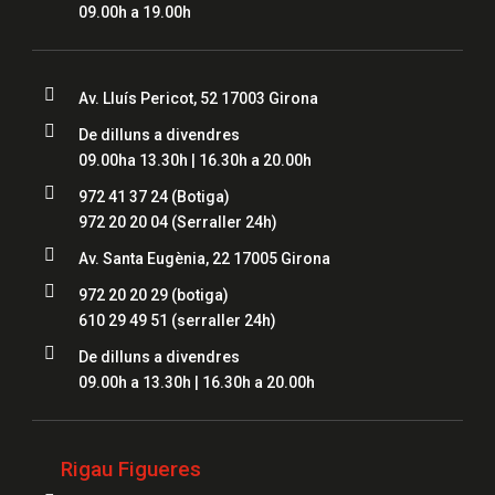
09.00h a 19.00h

Av. Lluís Pericot, 52 17003 Girona

De dilluns a divendres
09.00ha 13.30h | 16.30h a 20.00h

972 41 37 24
(Botiga)
972 20 20 04
(Serraller 24h)

Av. Santa Eugènia, 22 17005 Girona

972 20 20 29 (botiga)
610 29 49 51
(serraller 24h)

De dilluns a divendres
09.00h a 13.30h | 16.30h a 20.00h
Rigau Figueres