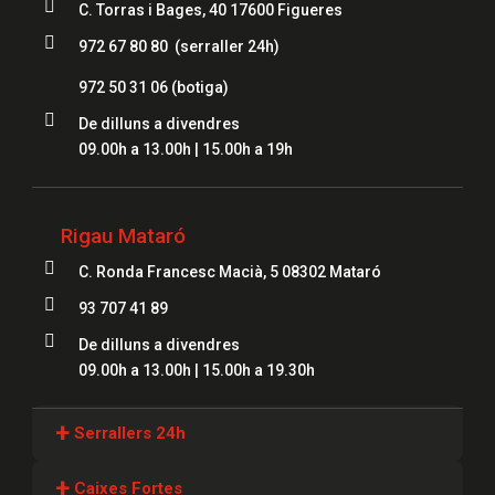

C. Torras i Bages, 40 17600 Figueres

972 67 80 80 (serraller 24h)
972 50 31 06
(botiga)

De dilluns a divendres
09.00h a 13.00h | 15.00h a 19h
Rigau Mataró

C. Ronda Francesc Macià, 5 08302 Mataró

93 707 41 89

De dilluns a divendres
09.00h a 13.00h | 15.00h a 19.30h
+
Serrallers 24h
Serrallers Girona
+
Caixes Fortes