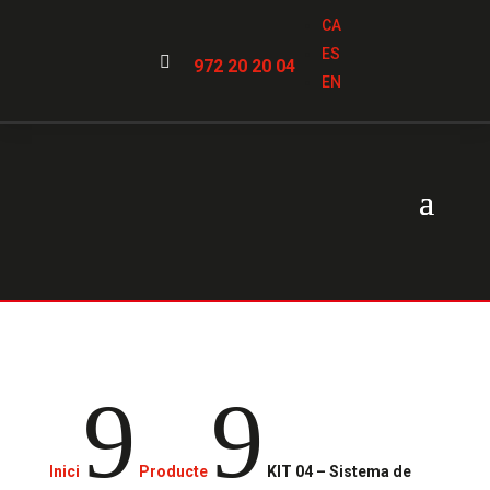
CA
ES

972 20 20 04
EN
9
9
Inici
Producte
KIT 04 – Sistema de