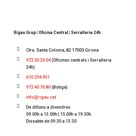
Contacta’ns
per a més informació
Rigau Grup | Oficina Central | Serralleria 24h

Ctra. Santa Coloma, 82 17005 Girona

972 20 20 04
(Oficines centrals i Serralleria
24h)

610 294 951

972 40 70 80
(Botiga)

info@rigau.cat

De dilluns a divendres
09.00h a 13.00h | 15.00h a 19.30h
Dissabte de 09.30 a 13.30