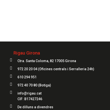
972 20 20 04
Rigau Girona

Ctra. Santa Coloma, 82 17005 Girona

972 20 20 04
(Oficines centrals i Serralleria 24h)

610 294 951

972 40 70 80
(Botiga)

info@rigau.cat
CIF: B17427246

De dilluns a divendres