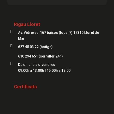
Serrallers Lloret
Caixes Fortes Girona
Serrallers Figueres
Caixes Fortes Blanes
Rigau Lloret
Serrallers Mataró
Caixes Fortes Mataró

Av. Vidreres, 167 baixos (local 7) 17310 Lloret de
Serrallers Salt
Caixes Fortes Figueres
Mar
Serrallers Roses

627 45 03 22 (botiga)
Caixes Fortes Lloret
Serrallers Palamós
610 294 651
(serraller 24h)
Serrallers Platja d'Aro

De dilluns a divendres
09.00h a 13.00h | 15.00h a 19.00h
Serrallers Sant Feliu de Guíxols
Serrallers Banyoles
Certificats
Serrallers Calonge
Serrallers L'Escala
Serrallers Llançà