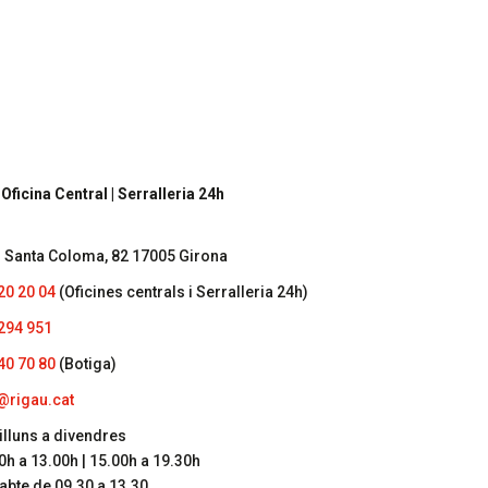
acta’ns
per a més informació
 Oficina Central | Serralleria 24h
. Santa Coloma, 82 17005 Girona
20 20 04
(Oficines centrals i Serralleria 24h)
294 951
40 70 80
(Botiga)
@rigau.cat
illuns a divendres
0h a 13.00h | 15.00h a 19.30h
abte de 09.30 a 13.30