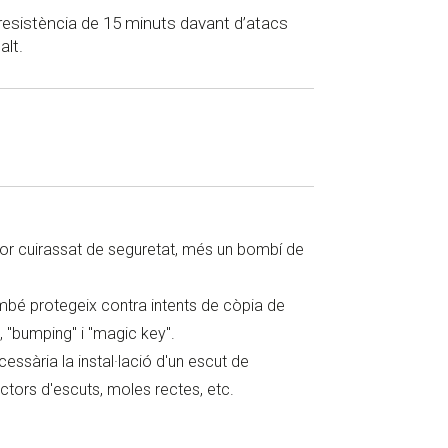
resistència de 15 minuts davant d’atacs
alt.
ctor cuirassat de seguretat, més un bombí de
mbé protegeix contra intents de còpia de
, "
bumping
" i "
magic
key
".
essària la instal·lació d'un escut de
ctors d'escuts, moles rectes, etc.