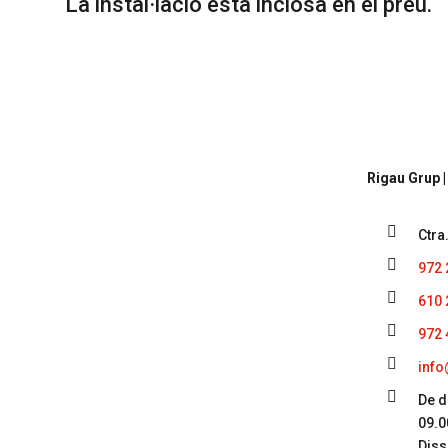
La instal·lació està inclosa en el preu.
Cont
Rigau Grup |

Ctra

972 

610 

972 

info

De d
09.0
Diss