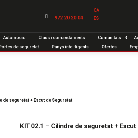
CA

972 20 20 04
ES
Automoció
Claus i comandaments
Comunitats
A
Portes de seguretat
Panys intel·ligents
Ofertes
Emp
re de seguretat + Escut de Seguretat
KIT 02.1 – Cilindre de seguretat + Escut