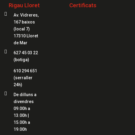
Rigau Lloret
Certificats

Av. Vidreres,
167 baixos
(local 7)
17310 Lloret
de Mar

627 45 03 22
(botiga)
610 294 651
(serraller
24h)

De dilluns a
divendres
09.00h a
13.00h |
15.00h a
19.00h