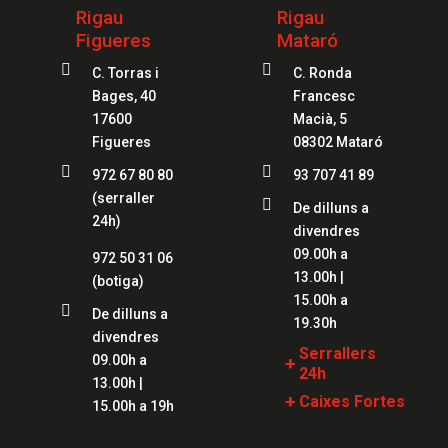
Rigau
Rigau
Figueres
Mataró


C. Torras i
C. Ronda
Bages, 40
Francesc
17600
Macià, 5
Figueres
08302 Mataró


972 67 80 80
93 707 41 89
(serraller

De dilluns a
24h)
divendres
09.00h a
972 50 31 06
13.00h |
(botiga)
15.00h a

De dilluns a
19.30h
divendres
Serrallers
09.00h a
+
24h
13.00h |
+
Caixes Fortes
Serrallers Girona
15.00h a 19h
Caixes Fortes
Serrallers Lloret