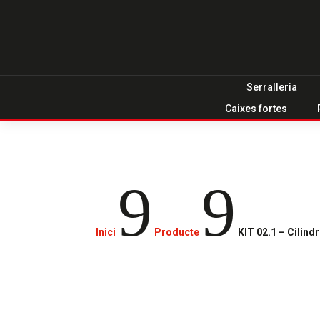
Serralleria
Caixes fortes
9
9
Inici
Producte
KIT 02.1 – Cilind