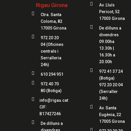

Rigau Girona
Av. Lluís
Pericot, 52

Ctra. Santa
17003 Girona
Coloma, 82

17005 Girona
De dilluns a
divendres

972 20 20
09.00ha
04
(Oficines
13.30h |
centrals i
16.30h a
Serralleria
20.00h
24h)

972 41 37 24

610 294 951
(Botiga)

972 40 70
972 20 20 04
80
(Botiga)
(Serraller
24h)

info@rigau.cat

CIF:
Av. Santa
B17427246
Eugènia, 22
17005 Girona

De dilluns a

divendres
972 20 20 29