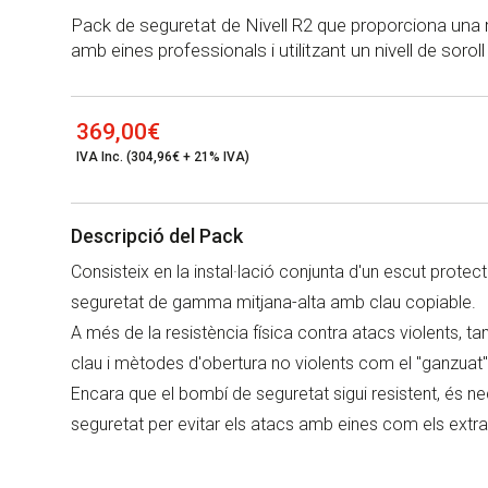
Pack de seguretat de Nivell R2 que proporciona una 
amb eines professionals i utilitzant un nivell de soroll 
369,00
€
IVA Inc. (304,96€ + 21% IVA)
Descripció del Pack
Consisteix en la instal·lació conjunta d'un escut prote
seguretat de gamma mitjana-alta amb clau copiable.
A més de la resistència física
contra atacs
violents, ta
clau i mètodes d'obertura no violents com el "
ganzuat
"
Encara que el bombí de seguretat sigui resistent, és nec
seguretat per evitar els atacs amb eines com els extra