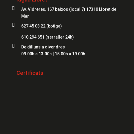
Serrallers Mataró
Caixes Fortes Mataró

Av. Vidreres, 167 baixos (local 7) 17310 Lloret de
Serrallers Salt
Caixes Fortes Figueres
Mar
Serrallers Roses

627 45 03 22 (botiga)
Caixes Fortes Lloret
Serrallers Palamós
610 294 651
(serraller 24h)
Serrallers Platja d'Aro

De dilluns a divendres
09.00h a 13.00h | 15.00h a 19.00h
Serrallers Sant Feliu de Guíxols
Serrallers Banyoles
Certificats
Serrallers Calonge
Serrallers L'Escala
Serrallers Llançà
Serrallers Santa Cristina d'Aro
Serrallers Blanes
Serrallers Begur