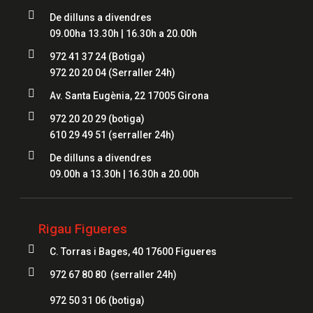

De dilluns a divendres
09.00ha 13.30h | 16.30h a 20.00h

972 41 37 24
(Botiga)
972 20 20 04
(Serraller 24h)

Av. Santa Eugènia, 22 17005 Girona

972 20 20 29 (botiga)
610 29 49 51
(serraller 24h)

De dilluns a divendres
09.00h a 13.30h | 16.30h a 20.00h
Rigau Figueres

C. Torras i Bages, 40 17600 Figueres

972 67 80 80 (serraller 24h)
972 50 31 06
(botiga)