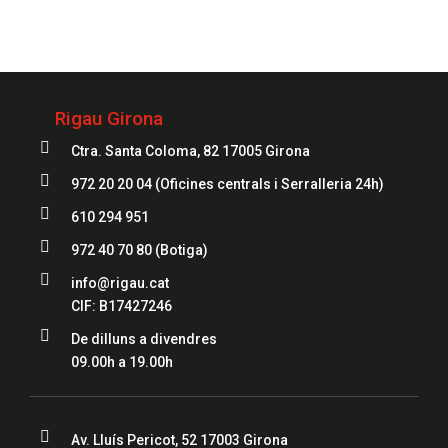
972 20 20 04
Rigau Girona

Ctra. Santa Coloma, 82 17005 Girona

972 20 20 04
(Oficines centrals i Serralleria 24h)

610 294 951

972 40 70 80
(Botiga)

info@rigau.cat
CIF: B17427246

De dilluns a divendres
09.00h a 19.00h

Av. Lluís Pericot, 52 17003 Girona