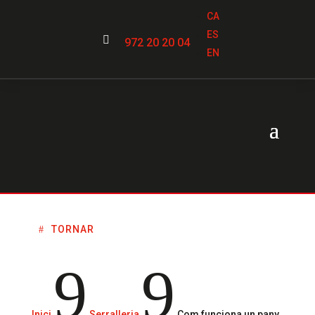
CA
ES

972 20 20 04
EN
TORNAR
9
9
Inici
Serralleria
Com funciona un pany