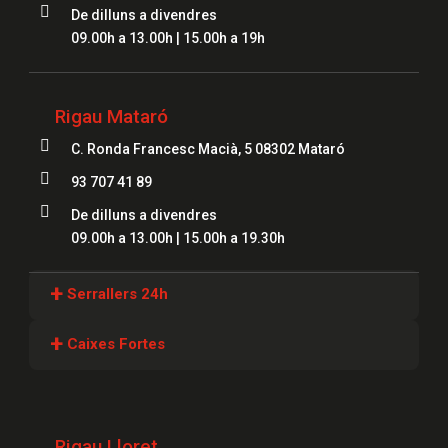

De dilluns a divendres
09.00h a 13.00h | 15.00h a 19h
Rigau Mataró

C. Ronda Francesc Macià, 5 08302 Mataró

93 707 41 89

De dilluns a divendres
09.00h a 13.00h | 15.00h a 19.30h
+
Serrallers 24h
Serrallers Girona
+
Caixes Fortes
Serrallers Lloret
Caixes Fortes Girona
Serrallers Figueres
Caixes Fortes Blanes
Rigau Lloret