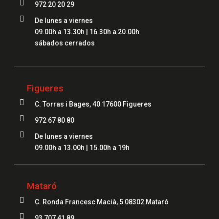

972 20 20 29

De lunes a viernes
09.00h a 13.30h | 16.30h a 20.00h
sábados cerrados
Figueres

C. Torras i Bages, 40 17600 Figueres

972 67 80 80

De lunes a viernes
09.00h a 13.00h | 15.00h a 19h
Mataró

C. Ronda Francesc Macià, 5 08302 Mataró

93 707 41 89