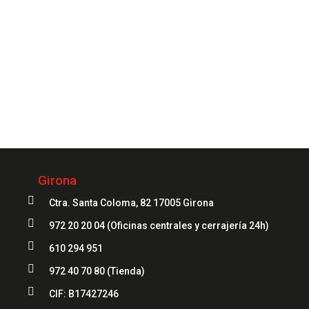
Siempre
a tu servicio
972 20 20 04
Girona

Ctra. Santa Coloma, 82 17005 Girona

972 20 20 04
(Oficinas centrales y cerrajería 24h)

610 294 951

972 40 70 80
(Tienda)

CIF: B17427246