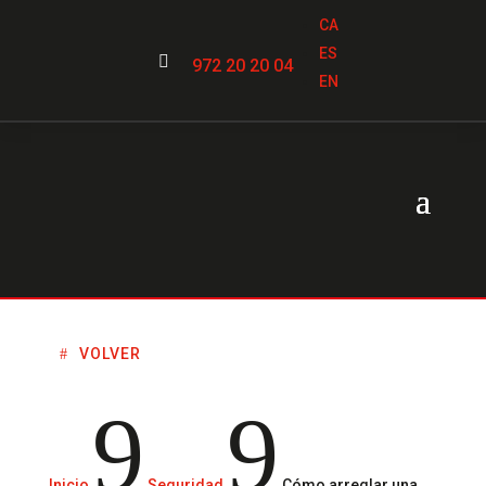
CA
ES

972 20 20 04
EN
VOLVER
9
9
Inicio
Seguridad
Cómo arreglar una