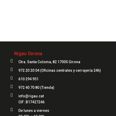
972 20 20 04
Rigau Girona

Ctra. Santa Coloma, 82 17005 Girona

972 20 20 04
(Oficinas centrales y cerrajería 24h)

610 294 951

972 40 70 80
(Tienda)

info@rigau.cat
CIF: B17427246

De lunes a viernes