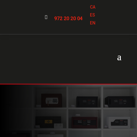
CA
ES

972 20 20 04
EN
Venta y servicios de
cajas fuertes