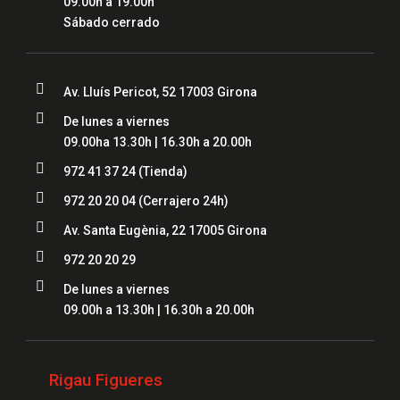
09.00h a 19.00h
Sábado cerrado

Av. Lluís Pericot, 52 17003 Girona

De lunes a viernes
09.00ha 13.30h | 16.30h a 20.00h

972 41 37 24 (Tienda)

972 20 20 04
(Cerrajero 24h)

Av. Santa Eugènia, 22 17005 Girona

972 20 20 29

De lunes a viernes
09.00h a 13.30h | 16.30h a 20.00h
Rigau Figueres