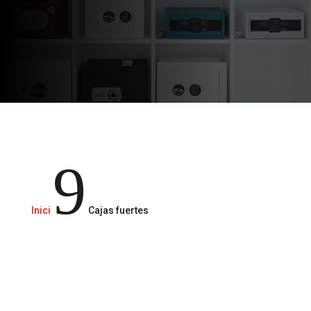
La importancia de salvaguardar tus
posesiones más preciadas.
9
Inici
Cajas fuertes