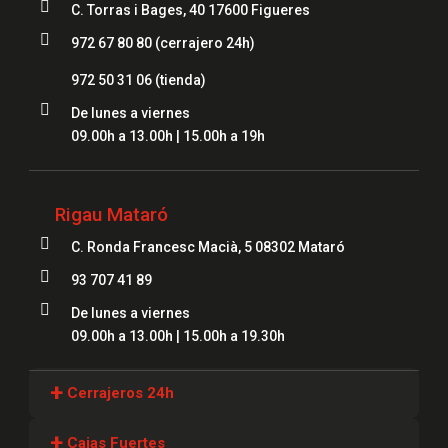

C. Torras i Bages, 40 17600 Figueres

972 67 80 80 (cerrajero 24h)
972 50 31 06
(tienda)

De lunes a viernes
09.00h a 13.00h | 15.00h a 19h
Rigau Mataró

C. Ronda Francesc Macià, 5 08302 Mataró

93 707 41 89

De lunes a viernes
09.00h a 13.00h | 15.00h a 19.30h
+
Cerrajeros 24h
Cerrajeros Girona
+
Cajas Fuertes