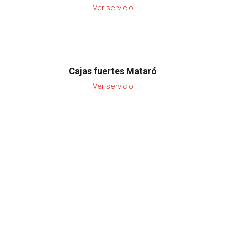
Ver servicio
Cajas fuertes Mataró
Ver servicio
Marcas de cajas fuertes de
confianza en Rigau