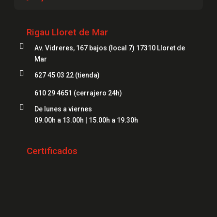
Cerrajeros Lloret
Cajas Fuertes Girona
Cerrajeros Figueres
Rigau Lloret de Mar
Cajas Fuertes Blanes

Cerrajeros Mataró
Av. Vidreres, 167 bajos (local 7) 17310 Lloret de
Cajas Fuertes Mataró
Mar
Cerrajeros Salt
Cajas Fuertes Figueres

627 45 03 22 (tienda)
Cerrajeros Roses
Cajas Fuertes Lloret
610 29 4651
(cerrajero 24h)
Cerrajeros Palamós

De lunes a viernes
Cerrajeros Platja d'Aro
09.00h a 13.00h | 15.00h a 19.30h
Cerrajeros Sant Feliu de Guíxols
Certificados
Cerrajeros Banyoles
Cerrajeros Calonge
Cerrajeros L'Escala
Cerrajeros Llançà