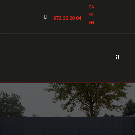
CA
ES

972 20 20 04
EN
Puertas de garaje
basculante