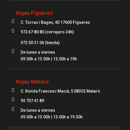
Rigau Figueres

C. Torras i Bages, 40 17600 Figueres

972 67 80 80 (cerrajero 24h)
972 50 31 06
(tienda)

De lunes a viernes
09.00h a 13.00h | 15.00h a 19h
Rigau Mataró

C. Ronda Francesc Macià, 5 08302 Mataró

93 707 41 89

De lunes a viernes
09.00h a 13.00h | 15.00h a 19.30h