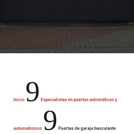
Opción práctica, duradera y funcional para
garantizar la seguridad y comodidad de tu
garaje.
9
Inicio
Especialistas en puertas automáticas y
9
automatismos
Puertas de garaje basculante