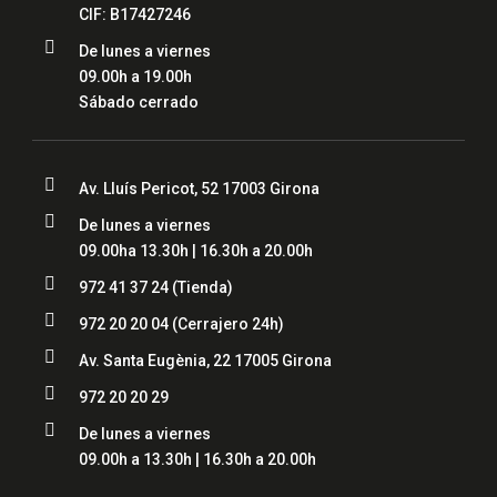
CIF: B17427246

De lunes a viernes
09.00h a 19.00h
Sábado cerrado

Av. Lluís Pericot, 52 17003 Girona

De lunes a viernes
09.00ha 13.30h | 16.30h a 20.00h

972 41 37 24 (Tienda)

972 20 20 04
(Cerrajero 24h)

Av. Santa Eugènia, 22 17005 Girona

972 20 20 29

De lunes a viernes
09.00h a 13.30h | 16.30h a 20.00h