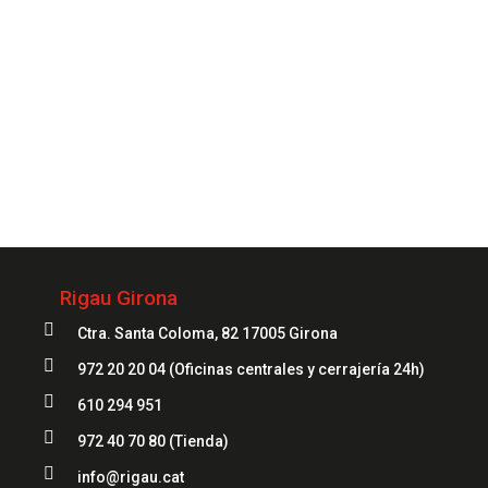
Siempre
a tu servicio
972 20 20 04
Rigau Girona

Ctra. Santa Coloma, 82 17005 Girona

972 20 20 04
(Oficinas centrales y cerrajería 24h)

610 294 951

972 40 70 80
(Tienda)

info@rigau.cat