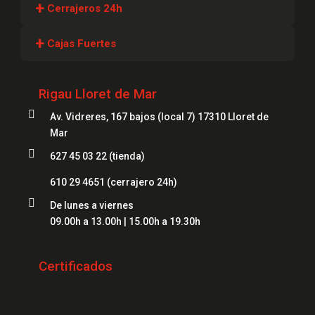
+
Cerrajeros 24h
Cerrajeros Girona
+
Cajas Fuertes
Cerrajeros Lloret
Cajas Fuertes Girona
Cerrajeros Figueres
Rigau Lloret de Mar
Cajas Fuertes Blanes

Cerrajeros Mataró
Av. Vidreres, 167 bajos (local 7) 17310 Lloret de
Cajas Fuertes Mataró
Mar
Cerrajeros Salt
Cajas Fuertes Figueres

627 45 03 22 (tienda)
Cerrajeros Roses
Cajas Fuertes Lloret
610 29 4651
(cerrajero 24h)
Cerrajeros Palamós

De lunes a viernes
Cerrajeros Platja d'Aro
09.00h a 13.00h | 15.00h a 19.30h
Cerrajeros Sant Feliu de Guíxols
Certificados
Cerrajeros Banyoles
Cerrajeros Calonge