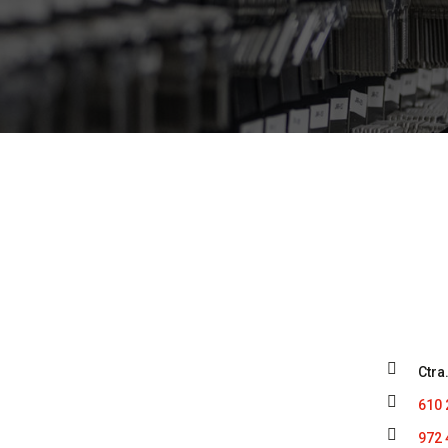

Ctra

610 

972 