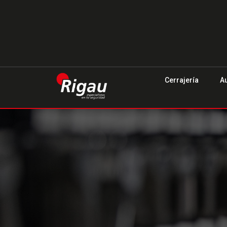
Cerrajería
A
Oficinas
centrales
R