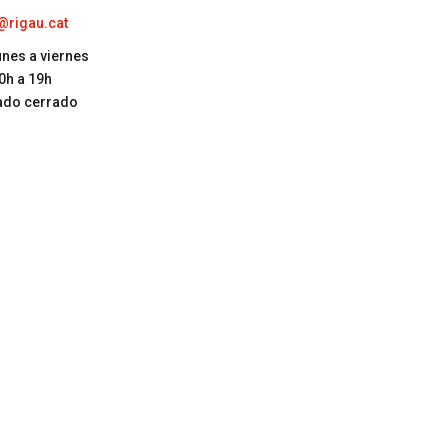
@rigau.cat
unes a viernes
0h a 19h
ado cerrado