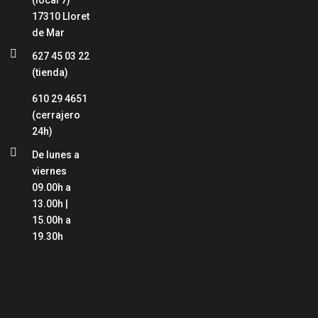
(local 7)
17310 Lloret
de Mar

627 45 03 22
(tienda)
610 29 4651
(cerrajero
24h)

De lunes a
viernes
09.00h a
13.00h |
15.00h a
19.30h