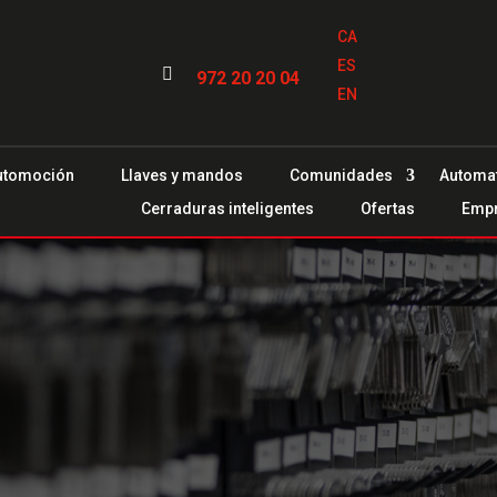
CA
ES

972 20 20 04
EN
utomoción
Llaves y mandos
Comunidades
Automa
Cerraduras inteligentes
Ofertas
Emp
igau