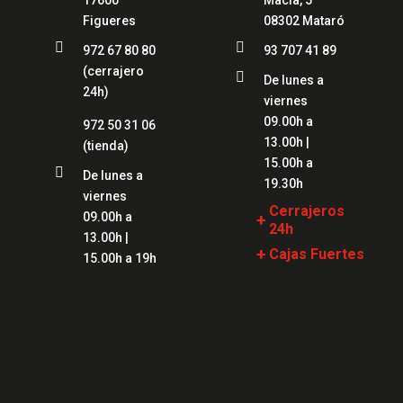
17600
Macià, 5
Figueres
08302 Mataró


972 67 80 80
93 707 41 89
(cerrajero

De lunes a
24h)
viernes
09.00h a
972 50 31 06
13.00h |
(tienda)
15.00h a

De lunes a
19.30h
viernes
Cerrajeros
09.00h a
+
24h
13.00h |
+
Cajas Fuertes
Cerrajeros
15.00h a 19h
Girona
Cajas Fuertes
Girona
Cerrajeros Lloret
Cajas Fuertes
Cerrajeros
Blanes
Figueres
Cajas Fuertes
Cerrajeros
Mataró
Mataró