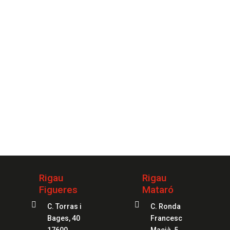
necesites.
CONTACTAR
 tu servicio
97
Rigau
Rigau
Figueres
Mataró


C. Torras i
C. Ronda
Bages, 40
Francesc