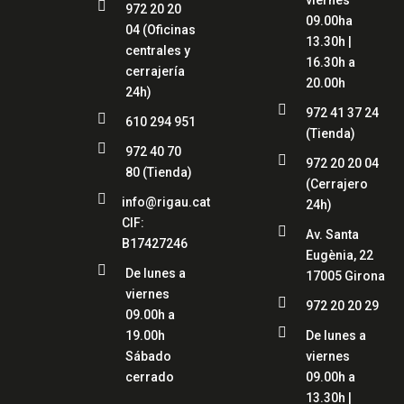
viernes

972 20 20
09.00ha
04
(Oficinas
13.30h |
centrales y
16.30h a
cerrajería
20.00h
24h)

972 41 37 24

610 294 951
(Tienda)

972 40 70

972 20 20 04
80
(Tienda)
(Cerrajero

info@rigau.cat
24h)
CIF:

Av. Santa
B17427246
Eugènia, 22

De lunes a
17005 Girona
viernes

972 20 20 29
09.00h a

19.00h
De lunes a
Sábado
viernes
cerrado
09.00h a
13.30h |