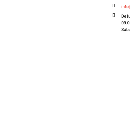

info

De l
09.0
Sáb
st, SL.
Enviar