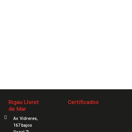
2 20 20 04
Rigau Lloret
Certificados
de Mar

Av. Vidreres,
167 bajos