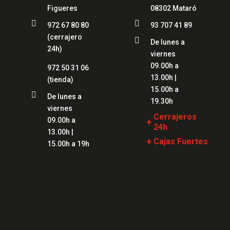
Figueres
08302 Mataró


972 67 80 80
93 707 41 89
(cerrajero

De lunes a
24h)
viernes
09.00h a
972 50 31 06
13.00h |
(tienda)
15.00h a

De lunes a
19.30h
viernes
Cerrajeros
09.00h a
+
24h
13.00h |
+
Cajas Fuertes
Cerrajeros
15.00h a 19h
Girona
Cajas Fuertes
Girona
Cerrajeros Lloret
Cajas Fuertes
Cerrajeros
Blanes
Figueres
Cajas Fuertes
Cerrajeros
Mataró
Mataró