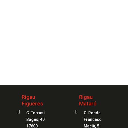
necesites.
CONTACTAR
 tu servicio
97
Rigau
Rigau
Figueres
Mataró


C. Torras i
C. Ronda
Bages, 40
Francesc
17600
Macià, 5