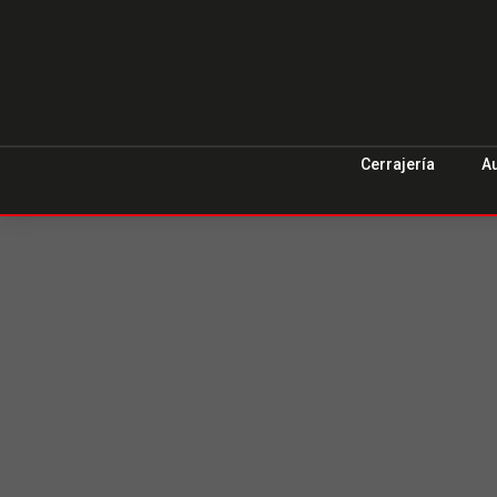
Cerrajería
A
Duplicado 
Hyundai