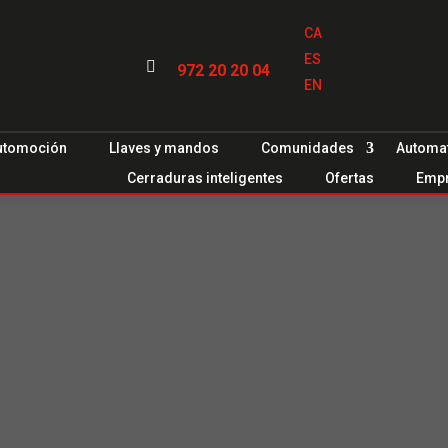
CA
ES

972 20 20 04
EN
utomoción
Llaves y mandos
Comunidades
Automa
Cerraduras inteligentes
Ofertas
Emp
de
llaves