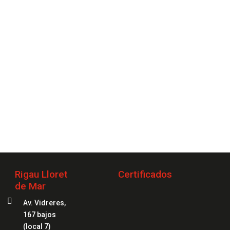
2 20 20 04
Rigau Lloret
Certificados
de Mar

Av. Vidreres,
167 bajos
(local 7)