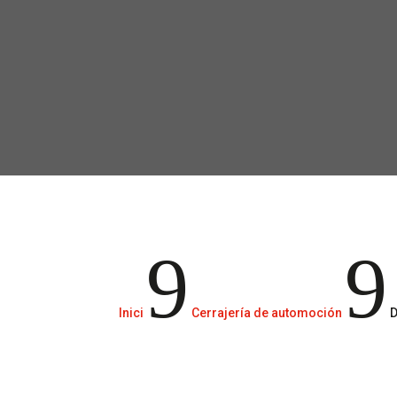
Experiencia y tecnología.
9
9
Inici
Cerrajería de automoción
D