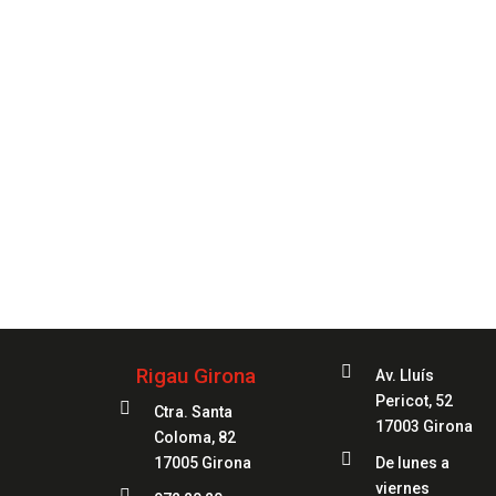
Siempre
a

Rigau Girona
Av. Lluís
Pericot, 52

Ctra. Santa
17003 Girona
Coloma, 82

17005 Girona
De lunes a
viernes
