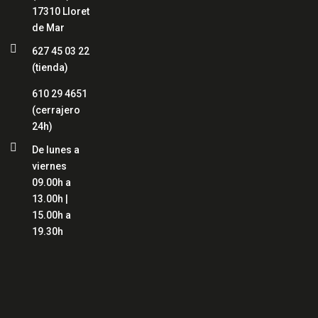
17310 Lloret
de Mar

627 45 03 22
(tienda)
610 29 4651
(cerrajero
24h)

De lunes a
viernes
09.00h a
13.00h |
15.00h a
19.30h