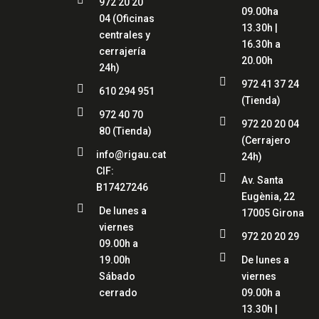
972 20 20
09.00ha
04
(Oficinas
13.30h |
centrales y
16.30h a
cerrajería
20.00h
24h)

972 41 37 24

610 294 951
(Tienda)

972 40 70

972 20 20 04
80
(Tienda)
(Cerrajero

info@rigau.cat
24h)
CIF:

Av. Santa
B17427246
Eugènia, 22

De lunes a
17005 Girona
viernes

972 20 20 29
09.00h a

19.00h
De lunes a
Sábado
viernes
cerrado
09.00h a
13.30h |