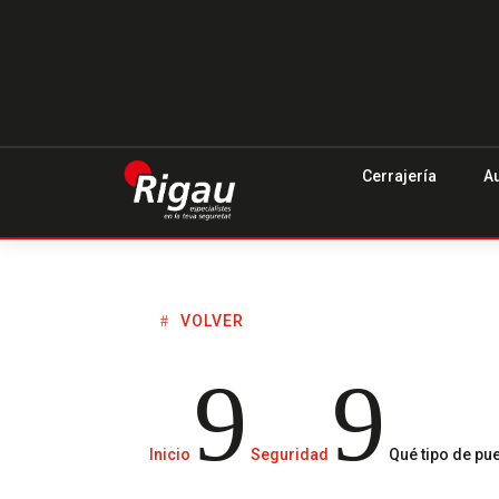
Cerrajería
A
VOLVER
9
9
Inicio
Seguridad
Qué tipo de pu