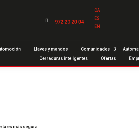
CA
ES

972 20 20 04
EN
utomoción
Llaves y mandos
Comunidades
Automa
Cerraduras inteligentes
Ofertas
Emp
erta es más segura