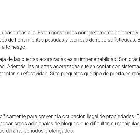
un paso más allá. Están construidas completamente de acero y o
ques de herramientas pesadas y técnicas de robo sofisticadas. 
 alto riesgo.
taja de las puertas acorazadas es su impenetrabilidad. Son práct
dad. Además, las puertas acorazadas suelen contar con sistema
mentan su efectividad. Si te preguntas qué tipo de puerta es m
íficamente para prevenir la ocupación ilegal de propiedades. Es
ir mecanismos adicionales de bloqueo que dificultan su manipula
s durante períodos prolongados.