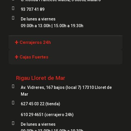

93 707 41 89

De lunes a viernes
09.00h a 13.00h | 15.00h a 19.30h
+
Cerrajeros 24h
Cerrajeros Girona
+
Cajas Fuertes
Cerrajeros Lloret
Cajas Fuertes Girona
Cerrajeros Figueres
Rigau Lloret de Mar
Cajas Fuertes Blanes

Cerrajeros Mataró
Av. Vidreres, 167 bajos (local 7) 17310 Lloret de
Cajas Fuertes Mataró
Mar
Cerrajeros Salt
Cajas Fuertes Figueres

627 45 03 22 (tienda)
Cerrajeros Roses
Cajas Fuertes Lloret
610 29 4651
(cerrajero 24h)
Cerrajeros Palamós

De lunes a viernes
Cerrajeros Platja d'Aro