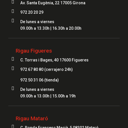

Av. Santa Eugènia, 22 17005 Girona

972 20 20 29

De lunes a viernes
09.00h a 13.30h | 16.30h a 20.00h
Rigau Figueres

C. Torras i Bages, 40 17600 Figueres

972 67 80 80 (cerrajero 24h)
972 50 31 06
(tienda)

De lunes a viernes
09.00h a 13.00h | 15.00h a 19h
Rigau Mataró

C. Ronda Francesc Macià, 5 08302 Mataró