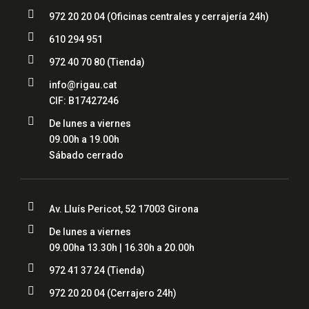

972 20 20 04
(Oficinas centrales y cerrajería 24h)

610 294 951

972 40 70 80
(Tienda)

info@rigau.cat
CIF: B17427246

De lunes a viernes
09.00h a 19.00h
Sábado cerrado

Av. Lluís Pericot, 52 17003 Girona

De lunes a viernes
09.00ha 13.30h | 16.30h a 20.00h

972 41 37 24 (Tienda)

972 20 20 04
(Cerrajero 24h)