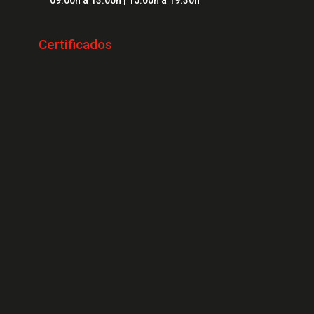
09.00h a 13.00h | 15.00h a 19.30h
Cerrajeros Sant Feliu de Guíxols
Certificados
Cerrajeros Banyoles
Cerrajeros Calonge
Cerrajeros L'Escala
Cerrajeros Llançà
Cerrajeros Santa Cristina d'Aro
Cerrajeros Blanes
Cerrajeros Begur
Cerrajeros Cadaqués
Cerrajeros Fornells de la Selva