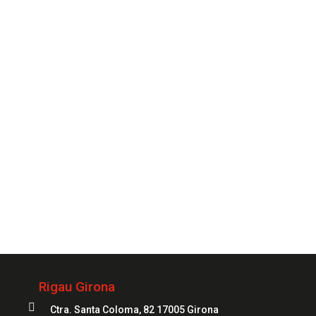
para que cuentes con uno de nuestros especialistas
siempre que lo necesites.
CONTACTAR
Siempre
a tu servicio
972 20 20 04
Rigau Girona

Ctra. Santa Coloma, 82 17005 Girona