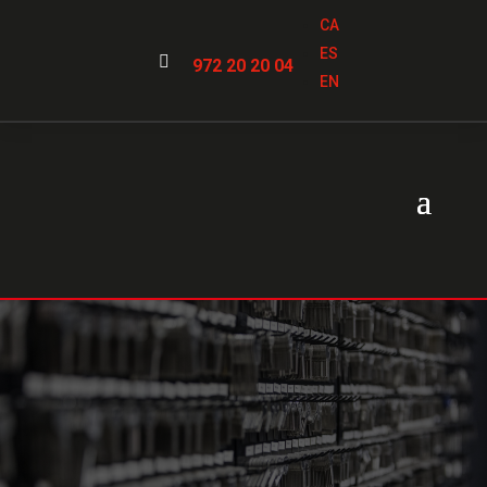
CA
ES

972 20 20 04
EN
Instalación de
cerraduras de
seguridad