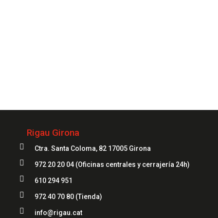
Siempre
a tu servicio
972 20 20 04
Rigau Girona

Ctra. Santa Coloma, 82 17005 Girona

972 20 20 04
(Oficinas centrales y cerrajería 24h)

610 294 951

972 40 70 80
(Tienda)

info@rigau.cat