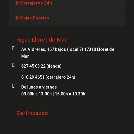
+
Cerrajeros 24h
Cerrajeros Girona
+
Cajas Fuertes
Cerrajeros Lloret
Cajas Fuertes Girona
Cerrajeros Figueres
Rigau Lloret de Mar
Cajas Fuertes Blanes

Cerrajeros Mataró
Av. Vidreres, 167 bajos (local 7) 17310 Lloret de
Cajas Fuertes Mataró
Mar
Cerrajeros Salt
Cajas Fuertes Figueres

627 45 03 22 (tienda)
Cerrajeros Roses
Cajas Fuertes Lloret
610 29 4651
(cerrajero 24h)
Cerrajeros Palamós

De lunes a viernes
Cerrajeros Platja d'Aro
09.00h a 13.00h | 15.00h a 19.30h
Cerrajeros Sant Feliu de Guíxols
Certificados
Cerrajeros Banyoles
Cerrajeros Calonge