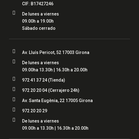
CIF: B17427246

De lunes a viernes
09.00h a 19.00h
Sábado cerrado

Av. Lluís Pericot, 52 17003 Girona

De lunes a viernes
09.00ha 13.30h | 16.30h a 20.00h

972 41 37 24 (Tienda)

972 20 20 04
(Cerrajero 24h)

Av. Santa Eugènia, 22 17005 Girona

972 20 20 29

De lunes a viernes
09.00h a 13.30h | 16.30h a 20.00h