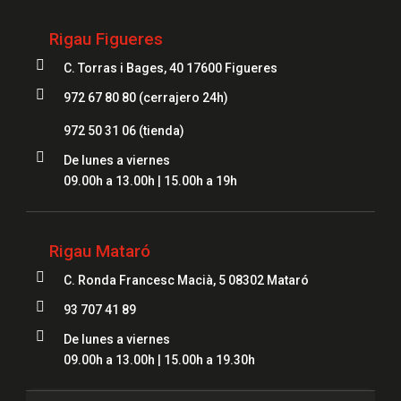
Rigau Figueres

C. Torras i Bages, 40 17600 Figueres

972 67 80 80 (cerrajero 24h)
972 50 31 06
(tienda)

De lunes a viernes
09.00h a 13.00h | 15.00h a 19h
Rigau Mataró

C. Ronda Francesc Macià, 5 08302 Mataró

93 707 41 89

De lunes a viernes
09.00h a 13.00h | 15.00h a 19.30h