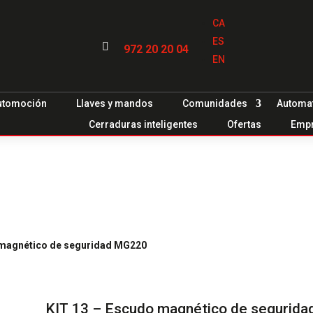
CA
ES

972 20 20 04
EN
utomoción
Llaves y mandos
Comunidades
Automa
Cerraduras inteligentes
Ofertas
Emp
 magnético de seguridad MG220
KIT 13 – Escudo magnético de segurid