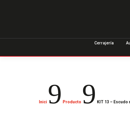
Cerrajería
A
9
9
Inici
Producto
KIT 13 – Escudo