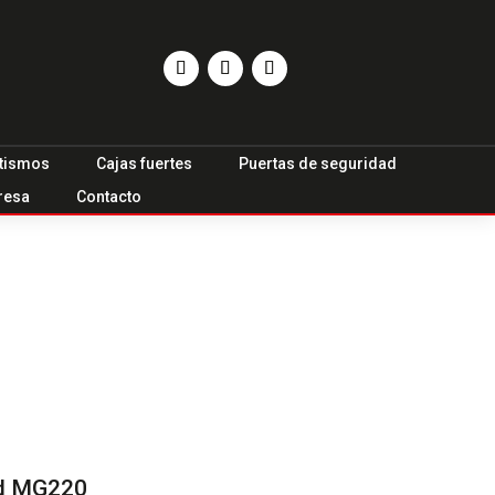
tismos
Cajas fuertes
Puertas de seguridad
resa
Contacto
ad MG220