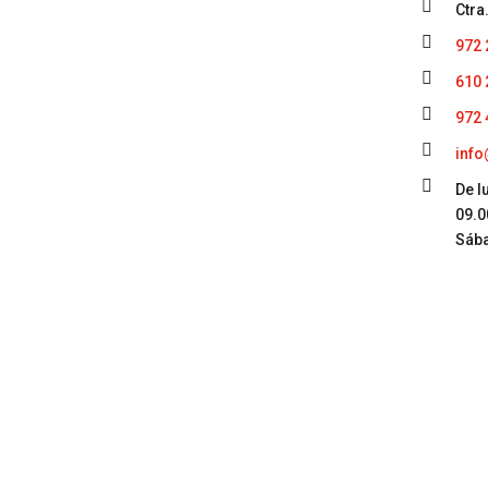

Ctra

972 

610 

972 

info

De l
09.0
Sába
st, SL.
Enviar