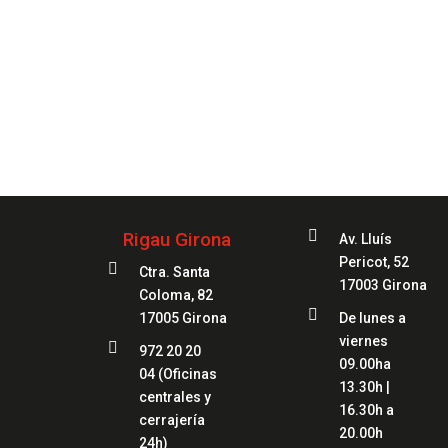
Siempre
a

Rigau Girona
Av. Lluís
Pericot, 52

Ctra. Santa
17003 Girona
Coloma, 82

17005 Girona
De lunes a
viernes

972 20 20
09.00ha
04
(Oficinas
13.30h |
centrales y
16.30h a
cerrajería
20.00h
24h)