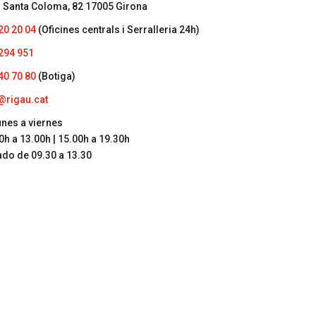
. Santa Coloma, 82 17005 Girona
20 20 04
(Oficines centrals i Serralleria 24h)
294 951
40 70 80
(Botiga)
@rigau.cat
unes a viernes
0h a 13.00h | 15.00h a 19.30h
do de 09.30 a 13.30