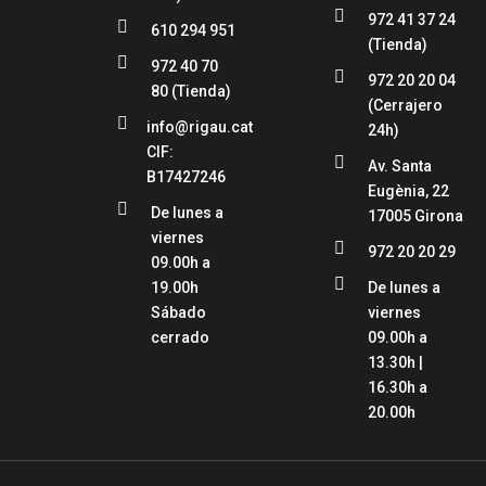

972 41 37 24

610 294 951
(Tienda)

972 40 70

972 20 20 04
80
(Tienda)
(Cerrajero

info@rigau.cat
24h)
CIF:

Av. Santa
B17427246
Eugènia, 22

De lunes a
17005 Girona
viernes

972 20 20 29
09.00h a

19.00h
De lunes a
Sábado
viernes
cerrado
09.00h a
13.30h |
16.30h a
20.00h