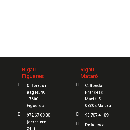
 tu servicio
97
Rigau
Rigau
Figueres
Mataró


C. Torras i
C. Ronda
Bages, 40
Francesc
17600
Macià, 5
Figueres
08302 Mataró


972 67 80 80
93 707 41 89
(cerrajero

De lunes a
24h)