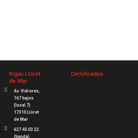
2 20 20 04
Rigau Lloret
Certificados
de Mar

Av. Vidreres,
167 bajos
(local 7)
17310 Lloret
de Mar

627 45 03 22
(tienda)