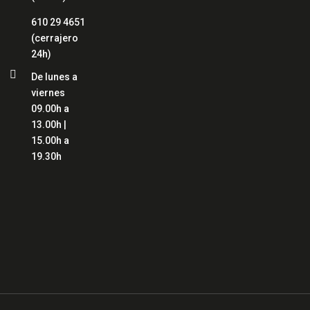
610 29 4651
(cerrajero
24h)

De lunes a
viernes
09.00h a
13.00h |
15.00h a
19.30h