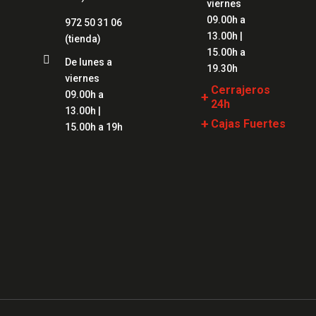
viernes
09.00h a
972 50 31 06
13.00h |
(tienda)
15.00h a

De lunes a
19.30h
viernes
Cerrajeros
09.00h a
+
24h
13.00h |
+
Cajas Fuertes
Cerrajeros
15.00h a 19h
Girona
Cajas Fuertes
Girona
Cerrajeros Lloret
Cajas Fuertes
Cerrajeros
Blanes
Figueres
Cajas Fuertes
Cerrajeros
Mataró
Mataró
Cajas Fuertes
Cerrajeros Salt
Figueres
Cerrajeros
Cajas Fuertes
Roses
Lloret
Cerrajeros