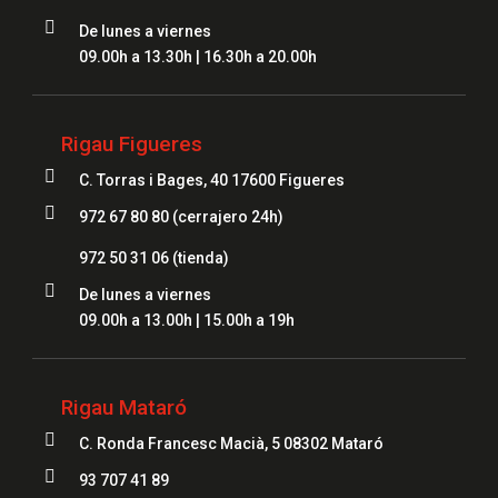

De lunes a viernes
09.00h a 13.30h | 16.30h a 20.00h
Rigau Figueres

C. Torras i Bages, 40 17600 Figueres

972 67 80 80 (cerrajero 24h)
972 50 31 06
(tienda)

De lunes a viernes
09.00h a 13.00h | 15.00h a 19h
Rigau Mataró

C. Ronda Francesc Macià, 5 08302 Mataró

93 707 41 89