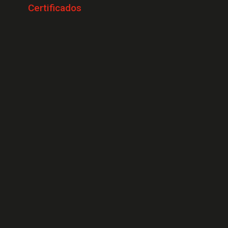
Certificados
Cerrajeros Banyoles
Cerrajeros Calonge
Cerrajeros L'Escala
Cerrajeros Llançà
Cerrajeros Santa Cristina d'Aro
Cerrajeros Blanes
Cerrajeros Begur
Cerrajeros Cadaqués
Cerrajeros Fornells de la Selva