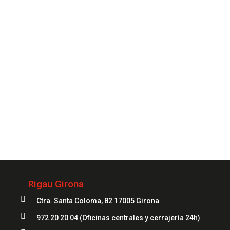
siempre que lo necesites.
CONTACTAR
Siempre
a tu servicio
972 20 20 04
Rigau Girona

Ctra. Santa Coloma, 82 17005 Girona

972 20 20 04
(Oficinas centrales y cerrajería 24h)