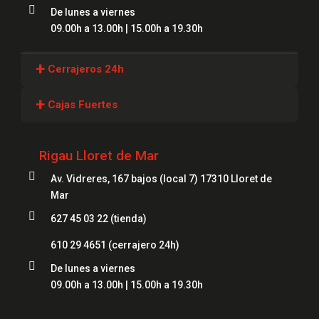

De lunes a viernes
09.00h a 13.00h | 15.00h a 19.30h
+
Cerrajeros 24h
Cerrajeros Girona
+
Cajas Fuertes
Cerrajeros Lloret
Cajas Fuertes Girona
Cerrajeros Figueres
Rigau Lloret de Mar
Cajas Fuertes Blanes

Cerrajeros Mataró
Av. Vidreres, 167 bajos (local 7) 17310 Lloret de
Cajas Fuertes Mataró
Mar
Cerrajeros Salt
Cajas Fuertes Figueres

627 45 03 22 (tienda)
Cerrajeros Roses
Cajas Fuertes Lloret
610 29 4651
(cerrajero 24h)
Cerrajeros Palamós

De lunes a viernes
Cerrajeros Platja d'Aro
09.00h a 13.00h | 15.00h a 19.30h
Cerrajeros Sant Feliu de Guíxols