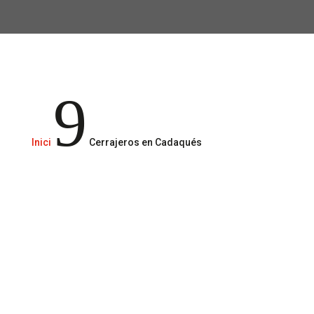
Servicios de cerrajería 24/365
9
Inici
Cerrajeros en Cadaqués
Llámanos al
610 29 49 51