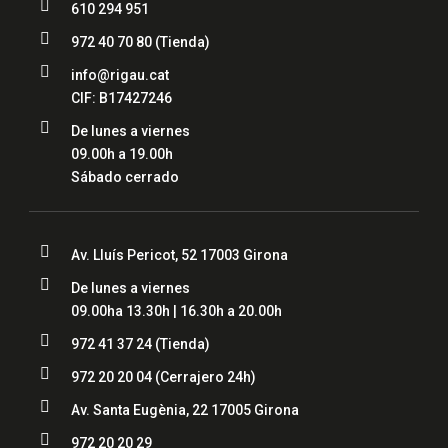

610 294 951

972 40 70 80
(Tienda)

info@rigau.cat
CIF: B17427246

De lunes a viernes
09.00h a 19.00h
Sábado cerrado

Av. Lluís Pericot, 52 17003 Girona

De lunes a viernes
09.00ha 13.30h | 16.30h a 20.00h

972 41 37 24 (Tienda)

972 20 20 04
(Cerrajero 24h)

Av. Santa Eugènia, 22 17005 Girona

972 20 20 29