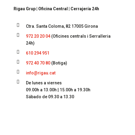
Rigau Grup | Oficina Central | Cerrajería 24h

Ctra. Santa Coloma, 82 17005 Girona

972 20 20 04
(Oficines centrals i Serralleria
24h)

610 294 951

972 40 70 80
(Botiga)

info@rigau.cat

De lunes a viernes
09.00h a 13.00h | 15.00h a 19.30h
Sábado de 09.30 a 13.30