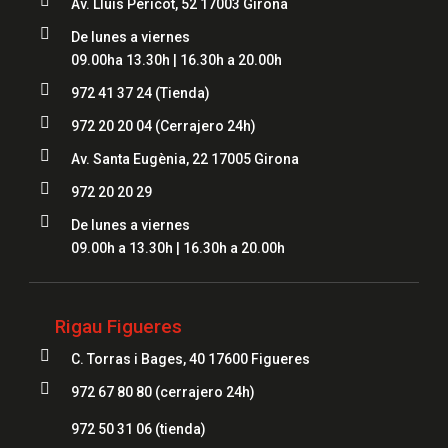

Av. Lluís Pericot, 52 17003 Girona

De lunes a viernes
09.00ha 13.30h | 16.30h a 20.00h

972 41 37 24 (Tienda)

972 20 20 04
(Cerrajero 24h)

Av. Santa Eugènia, 22 17005 Girona

972 20 20 29

De lunes a viernes
09.00h a 13.30h | 16.30h a 20.00h
Rigau Figueres

C. Torras i Bages, 40 17600 Figueres

972 67 80 80 (cerrajero 24h)
972 50 31 06
(tienda)