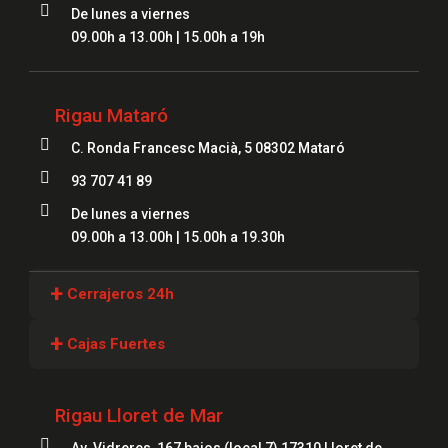

De lunes a viernes
09.00h a 13.00h | 15.00h a 19h
Rigau Mataró

C. Ronda Francesc Macià, 5 08302 Mataró

93 707 41 89

De lunes a viernes
09.00h a 13.00h | 15.00h a 19.30h
+
Cerrajeros 24h
Cerrajeros Girona
+
Cajas Fuertes
Cerrajeros Lloret
Cajas Fuertes Girona
Cerrajeros Figueres
Rigau Lloret de Mar
Cajas Fuertes Blanes
