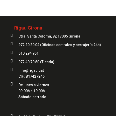
972 20 20 04
Rigau Girona

Ctra. Santa Coloma, 82 17005 Girona

972 20 20 04
(Oficinas centrales y cerrajería 24h)

610 294 951

972 40 70 80
(Tienda)

info@rigau.cat
CIF: B17427246

De lunes a viernes
09.00h a 19.00h
Sábado cerrado