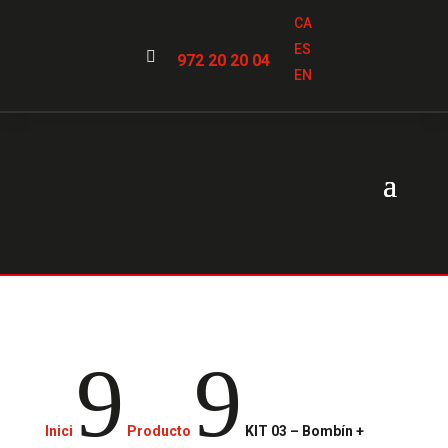
CA
ES

972 20 20 04
EN
9
9
Inici
Producto
KIT 03 – Bombín +