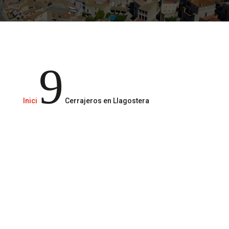
Servicios de cerrajería 24/365
9
Inici
Cerrajeros en Llagostera
Llámanos al
610 29 49 51