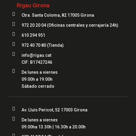
Rigau Girona

Ctra. Santa Coloma, 82 17005 Girona

972 20 20 04
(Oficinas centrales y cerrajería 24h)

610 294 951

972 40 70 80
(Tienda)

info@rigau.cat
CIF: B17427246

De lunes a viernes
09.00h a 19.00h
Sábado cerrado

Av. Lluís Pericot, 52 17003 Girona

De lunes a viernes
09.00ha 13.30h | 16.30h a 20.00h
