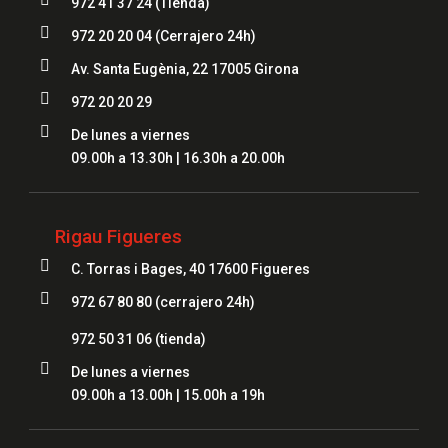
972 41 37 24 (Tienda)

972 20 20 04
(Cerrajero 24h)

Av. Santa Eugènia, 22 17005 Girona

972 20 20 29

De lunes a viernes
09.00h a 13.30h | 16.30h a 20.00h
Rigau Figueres

C. Torras i Bages, 40 17600 Figueres

972 67 80 80 (cerrajero 24h)
972 50 31 06
(tienda)

De lunes a viernes
09.00h a 13.00h | 15.00h a 19h