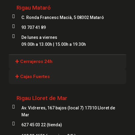
Rigau Mataró

C. Ronda Francesc Macià, 5 08302 Mataró

93 707 41 89

De lunes a viernes
09.00h a 13.00h | 15.00h a 19.30h
+
Cerrajeros 24h
Cerrajeros Girona
+
Cajas Fuertes
Cerrajeros Lloret
Cajas Fuertes Girona
Cerrajeros Figueres
Rigau Lloret de Mar
Cajas Fuertes Blanes

Cerrajeros Mataró
Av. Vidreres, 167 bajos (local 7) 17310 Lloret de
Cajas Fuertes Mataró
Mar
Cerrajeros Salt
Cajas Fuertes Figueres

627 45 03 22 (tienda)
Cerrajeros Roses
Cajas Fuertes Lloret