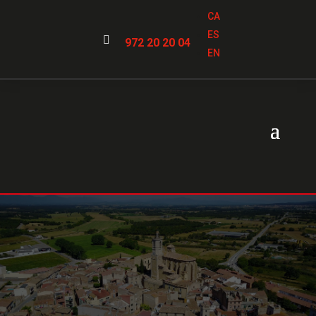
CA
ES

972 20 20 04
EN
Cerrajeros
en
Llagostera