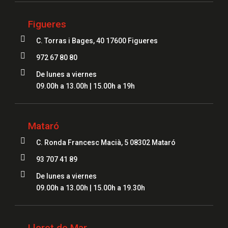
Figueres

C. Torras i Bages, 40 17600 Figueres

972 67 80 80

De lunes a viernes
09.00h a 13.00h | 15.00h a 19h
Mataró

C. Ronda Francesc Macià, 5 08302 Mataró

93 707 41 89

De lunes a viernes
09.00h a 13.00h | 15.00h a 19.30h
Lloret de Mar