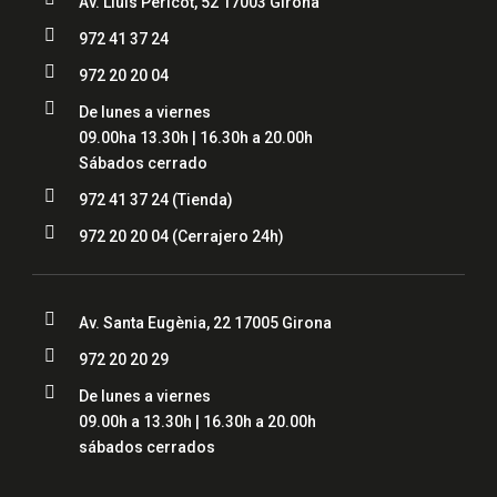
Av. Lluís Pericot, 52 17003 Girona

972 41 37 24

972 20 20 04

De lunes a viernes
09.00ha 13.30h | 16.30h a 20.00h
Sábados cerrado

972 41 37 24 (Tienda)

972 20 20 04
(Cerrajero 24h)

Av. Santa Eugènia, 22 17005 Girona

972 20 20 29

De lunes a viernes
09.00h a 13.30h | 16.30h a 20.00h
sábados cerrados