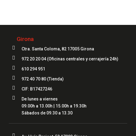
972 20 20 04
Girona

Ctra. Santa Coloma, 82 17005 Girona

972 20 20 04
(Oficinas centrales y cerrajería 24h)

610 294 951

972 40 70 80
(Tienda)

CIF: B17427246

De lunes a viernes
09.00h a 13.00h | 15.00h a 19.30h
Sábados de 09.30 a 13.30
