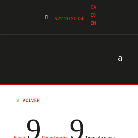
CA
ES

972 20 20 04
EN
VOLVER
9
9
Inicio
Cajas fuertes
Tipos de cajas